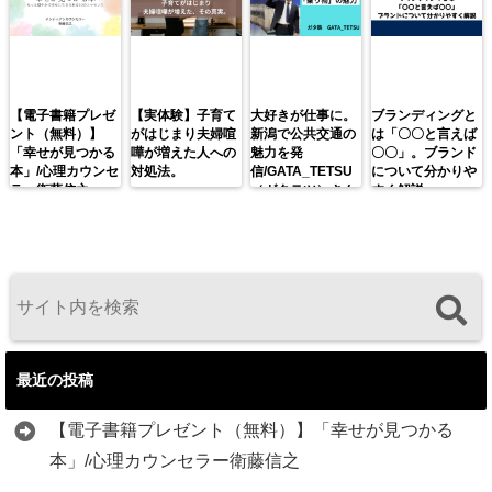
【電子書籍プレゼ
【実体験】子育て
大好きが仕事に。
ブランディングと
ント（無料）】
がはじまり夫婦喧
新潟で公共交通の
は「〇〇と言えば
「幸せが見つかる
嘩が増えた人への
魅力を発
〇〇」。ブランド
本」/心理カウンセ
対処法。
信/GATA_TETSU
について分かりや
ラー衛藤信之
（ガタテツ）さん
すく解説。
最近の投稿
【電子書籍プレゼント（無料）】「幸せが見つかる
本」/心理カウンセラー衛藤信之