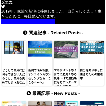
ダオカ
2019年、家族で新潟に移住しました。 自分らしく楽しく生
きるために、毎日励んでいます。
詳しいプロフィールはこちら
関連記事 -
Related Posts
-
どうして自分には
新潟で悩み相談。
マネジメントや子
自分を知り幸せに
何もできないんだ
オンラインカウン
育てに必見！やる
生きるための厳選
ろうと、自分を責
セリングなら「こ
気を下げて逆効果
本
めてしまうあなた
ころcheck」
になるアンダーマ
へ
イニング効果
最新記事 -
New Posts
-