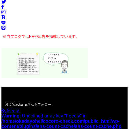
※当ブログではPRや広告を掲載しています。
＼フォローお願いします／
feedly
Warning
: Undefined array key "Feedly" in
/home/okadayohei/cocoro-check.com/public_html/wp-
content/plugins/sns-count-cache/sns-count-cache.php