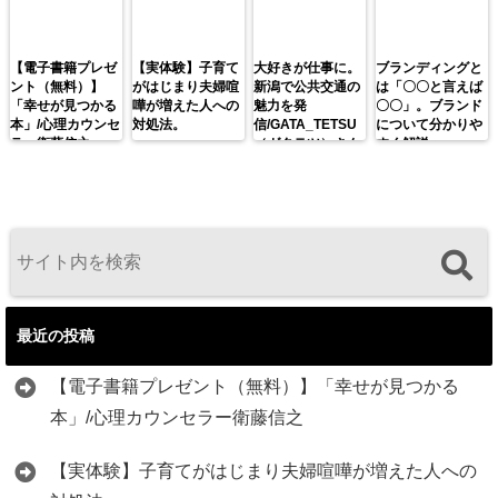
【電子書籍プレゼ
【実体験】子育て
大好きが仕事に。
ブランディングと
ント（無料）】
がはじまり夫婦喧
新潟で公共交通の
は「〇〇と言えば
「幸せが見つかる
嘩が増えた人への
魅力を発
〇〇」。ブランド
本」/心理カウンセ
対処法。
信/GATA_TETSU
について分かりや
ラー衛藤信之
（ガタテツ）さん
すく解説。
最近の投稿
【電子書籍プレゼント（無料）】「幸せが見つかる
本」/心理カウンセラー衛藤信之
【実体験】子育てがはじまり夫婦喧嘩が増えた人への