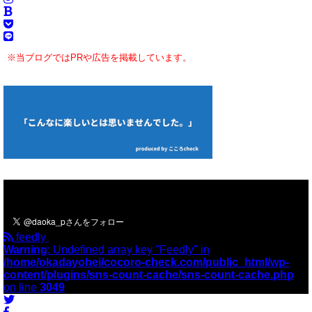
※当ブログではPRや広告を掲載しています。
＼フォローお願いします／
feedly
Warning
: Undefined array key "Feedly" in
/home/okadayohei/cocoro-check.com/public_html/wp-
content/plugins/sns-count-cache/sns-count-cache.php
on line
3049