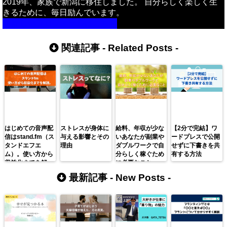
2019年、家族で新潟に移住しました。 自分らしく楽しく生
きるために、毎日励んでいます。
詳しいプロフィールはこちら
関連記事 -
Related Posts
-
はじめての音声配
ストレスが身体に
給料、年収が少な
【2分で完結】ワ
信はstand.fm（ス
与える影響とその
いあなたが副業や
ードプレスで公開
タンドエフエ
理由
ダブルワークで自
せずに下書きを共
ム）。使い方から
分らしく稼ぐため
有する方法
収益化までを解
に必要なこと
説。
最新記事 -
New Posts
-