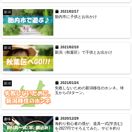
2021/02/17
新潟
胎内市に子供とお出かけ
2021/02/10
新潟
新潟（秋葉区）で子供とお出かけ
2021/01/24
新潟
失敗しないための新潟移住のホンネ。埼
玉からのIターン。
2020/12/29
趣味
海釣り初心者の僕が、道具一式(竿含む)
を2827円でそろえてみた。サビキ釣り