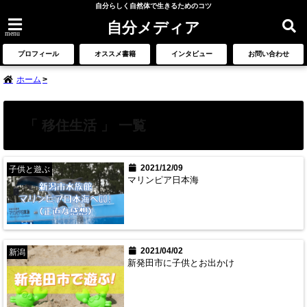
自分らしく自然体で生きるためのコツ
自分メディア
menu
プロフィール
オススメ書籍
インタビュー
お問い合わせ
ホーム
「 移住生活 」 一覧
2021/12/09
子供と遊ぶ
マリンピア日本海
2021/04/02
新潟
新発田市に子供とお出かけ