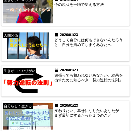
生きがい・やりがい
今の現状を一瞬で変える方法
2020/01/23
人間関係
どうして自分には何もできないんだろう
と、自分を責めてしまうあなたへ
2020/01/23
生きがい・やりがい
頑張っても報われないあなたが、結果を
出すために知るべき「努力逆転の法則」
2020/01/23
自分らしく生きる
変わりたい、幸せになりたいあなたが、
まず最初にするたった１つのこと