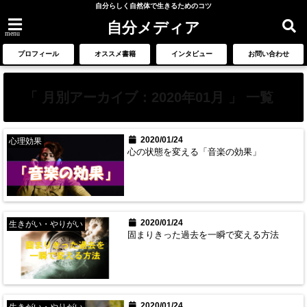
自分らしく自然体で生きるためのコツ
自分メディア
menu
プロフィール
オススメ書籍
インタビュー
お問い合わせ
「 月別アーカイブ：2020年01月 」 一覧
2020/01/24
心理効果
心の状態を変える「音楽の効果」
2020/01/24
生きがい・やりがい
固まりきった過去を一瞬で変える方法
2020/01/24