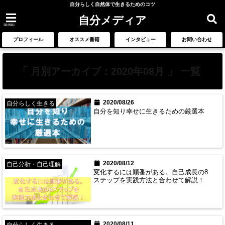
自分らしく自然体で生きるためのコツ
自分メディア
menu
プロフィール
オススメ書籍
インタビュー
お問い合わせ
「 月別アーカイブ：2020年08月 」 一覧
2020/08/26
自分らしく生きる
自分を知り幸せに生きるための厳選本
2020/08/12
自己分析・自己理解
変化するには順番がある。自己成長の8
ステップを実践方法と合わせて解説！
2020/08/11