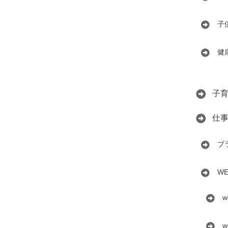
子
健
子
仕
ブ
W
w
w