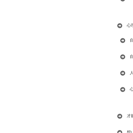
心
才
想