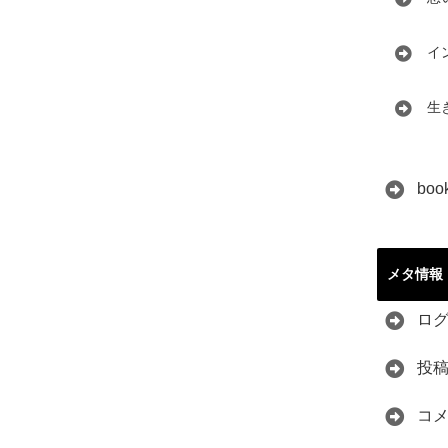
イ
生
boo
メタ情報
ロ
投
コ