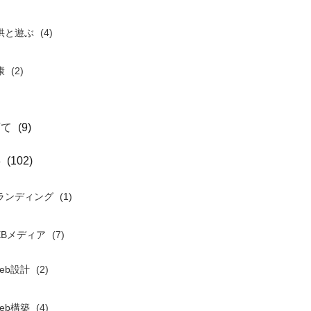
供と遊ぶ
(4)
康
(2)
育て
(9)
事
(102)
ランディング
(1)
EBメディア
(7)
eb設計
(2)
eb構築
(4)