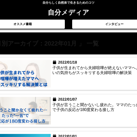
自分らしく自然体で生きるためのコツ
自分メディア
オススメ書籍
インタビュー
月別アーカイブ：2022年01月 」 一覧
2022/01/18
子供が生まれてから夫婦喧嘩が絶えないママへ
いの気持ちがスッキリする夫婦喧嘩の解決策
2022/01/07
子供が言うこと聞かないし疲れた。ママのたっ
で子供の反応が180度変わる接し方
2022/01/01