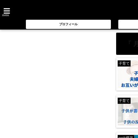
menu
プロフィール
「 
子育て
子育て