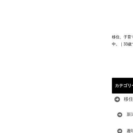
移住、子育
中。｜33
カテゴリ
移
新
趣