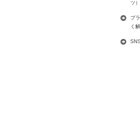
ツ
ブ
く
S