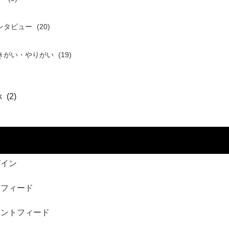
ンタビュー
(20)
きがい・やりがい
(19)
k
(2)
グイン
稿フィード
メントフィード