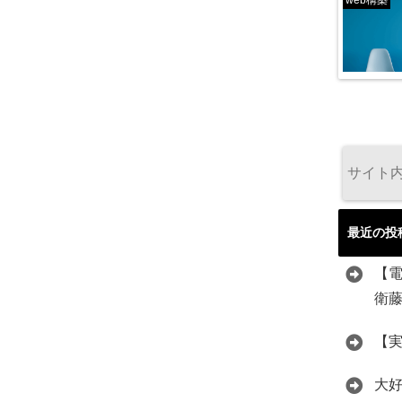
web構築
最近の投
【
衛
【
大好