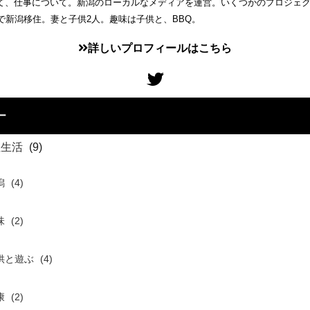
て、仕事について。新潟のローカルなメディアを運営。いくつかのプロジェ
歳で新潟移住。妻と子供2人。趣味は子供と、BBQ。
詳しいプロフィールはこちら
ー
住生活
(9)
潟
(4)
味
(2)
供と遊ぶ
(4)
康
(2)