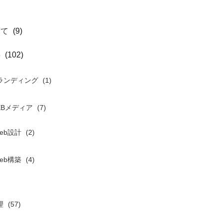
育て
(9)
事
(102)
ランディング
(1)
EBメディア
(7)
eb設計
(2)
eb構築
(4)
理
(57)