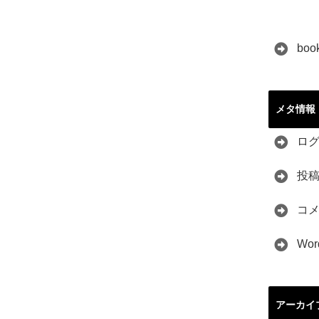
boo
メタ情報
ロ
投
コ
Wor
アーカイ