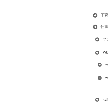
子
仕
ブ
W
w
w
心