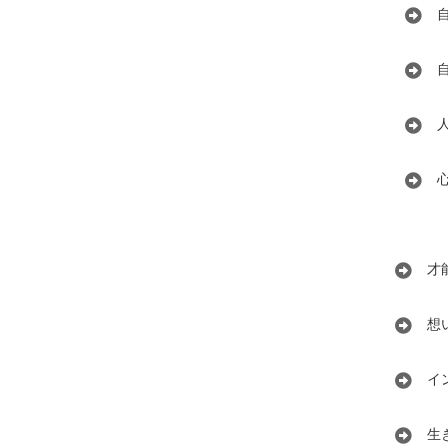
才
想
イ
生