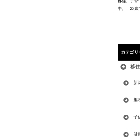
移住、子育
中。｜33
カテゴリ
移
新
趣
子
健