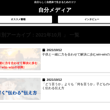
自分らしく自然体で生きるためのコツ
自分メディア
オススメ書籍
インタビュー
月別アーカイブ：2021年10月 」 一覧
2021/10/12
子供と一緒に力を合わせて解決に歩むwin-win
2021/10/12
「どう言うか」よりも「何を言うか」子どもの
く伝わる伝え方