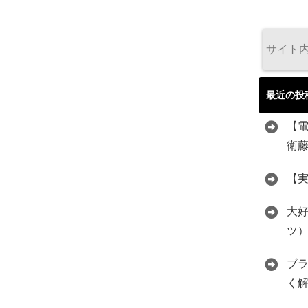
最近の投
【
衛
【
大好
ツ
ブ
く