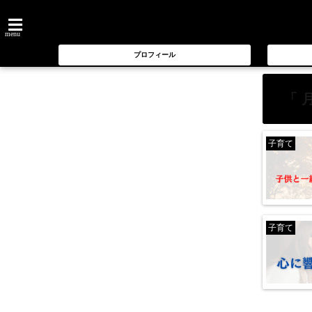
menu
プロフィール
「 
子育て
子育て