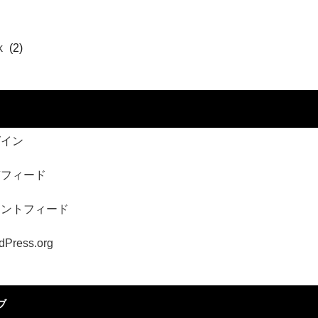
k
(2)
グイン
稿フィード
メントフィード
dPress.org
ブ