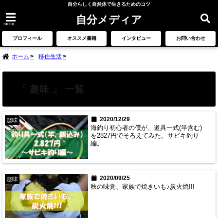
自分らしく自然体で生きるためのコツ
自分メディア
menu
プロフィール
オススメ書籍
インタビュー
お問い合わせ
ホーム
移住生活
「 趣味 」 一覧
2020/12/29
趣味
海釣り初心者の僕が、道具一式(竿含む)
を2827円でそろえてみた。サビキ釣り
編。
2020/09/25
趣味
秋の味覚、家族で焼きいも♪炭火焼!!!