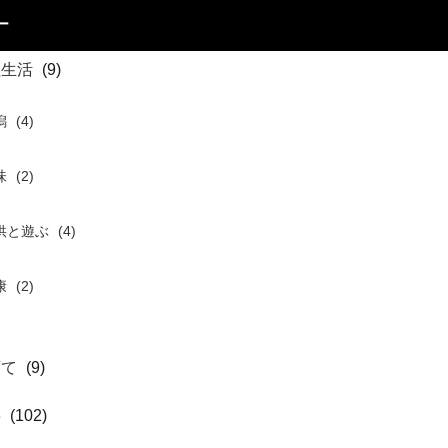
ー
住生活
(9)
潟
(4)
味
(2)
供と遊ぶ
(4)
康
(2)
育て
(9)
事
(102)