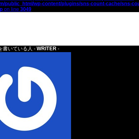
m/public_html/wp-content/plugins/sns-count-cache/sns-co
hp
on line
3049
を書いている人 -
WRITER
-