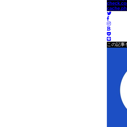
check.co
cache.p
この記事