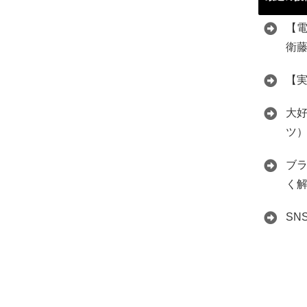
【
衛
【
大好
ツ
ブ
く
S