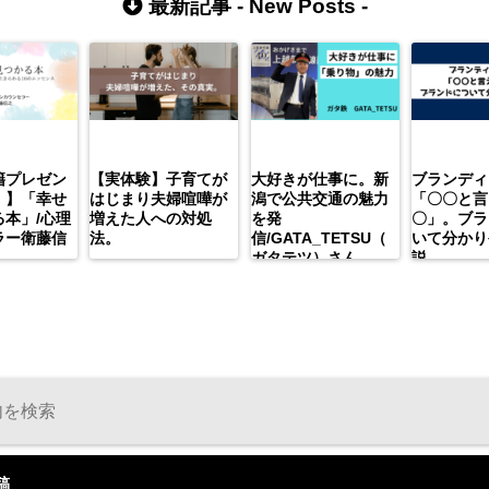
最新記事 -
New Posts
-
籍プレゼン
【実体験】子育てが
大好きが仕事に。新
ブランディ
）】「幸せ
はじまり夫婦喧嘩が
潟で公共交通の魅力
「〇〇と言
本」/心理
増えた人への対処
を発
〇」。ブラ
ラー衛藤信
法。
信/GATA_TETSU（
いて分かり
ガタテツ）さん
説。
稿