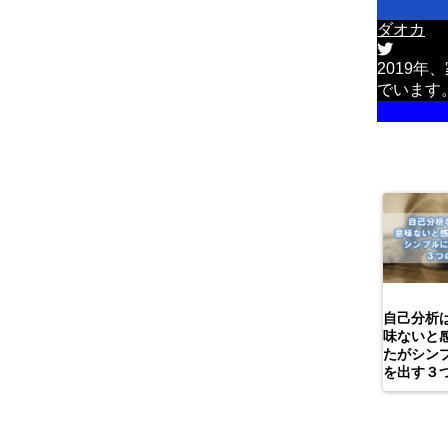
ダオカ
2019
でいます
詳しい
自己分析
味ないと
たがシン
を出す３