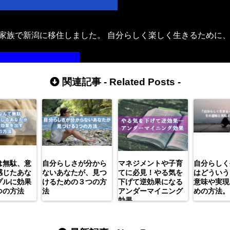
年、家族で新潟に移住しました。 自分らしく楽しく生きるために
。
プロフィールはこちら
関連記事 -
Related Posts
-
は無駄、意
自分らしさが分から
マネジメントや子育
自分らしく
感じたあな
ないあなたが、見つ
てに必見！やる気を
はどういう
プルに効果
けるための３つの方
下げて逆効果になる
意味や実現
つの方法
法
アンダーマイニング
めの方法。
効果