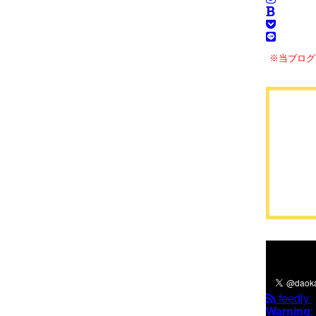
※当ブログ
＼フォロ
feedly
Warning
: