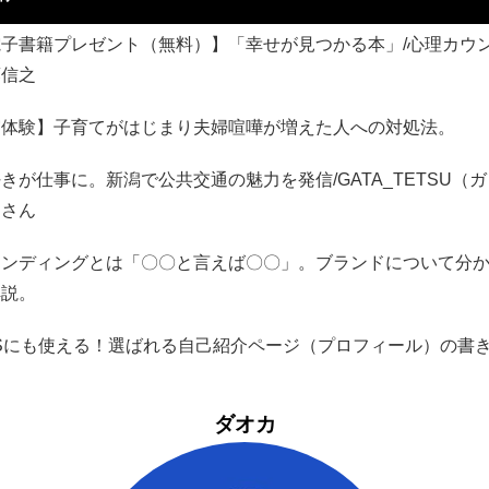
電子書籍プレゼント（無料）】「幸せが見つかる本」/心理カウ
藤信之
実体験】子育てがはじまり夫婦喧嘩が増えた人への対処法。
きが仕事に。新潟で公共交通の魅力を発信/GATA_TETSU（
）さん
ランディングとは「〇〇と言えば〇〇」。ブランドについて分
解説。
NSにも使える！選ばれる自己紹介ページ（プロフィール）の書
ダオカ