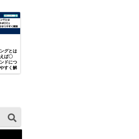
ングとは
えば〇
ンドにつ
やすく解