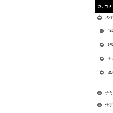
カテゴリ
移
新
趣
子
健
子
仕