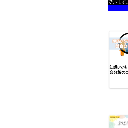
でいます
詳しい
知識0で
合分析の