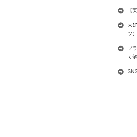
【
大好
ツ
ブ
く
S