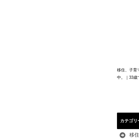
移住、子育
中。｜33
カテゴリ
移