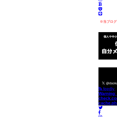
※当ブログ
＼フォロ
feedly
Warning
:
check.co
cache.p