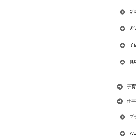
新
趣
子
健
子
仕
ブ
W