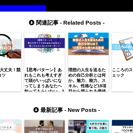
。
プロフィールはこちら
関連記事 -
Related Posts
-
も大丈夫！競
【思考パターン】あ
理想の人生を送るた
こころのス
コツ
れもこれも考えすぎ
めの自己分析とは何
ェック
て頭がいっぱいにな
か。魅力、能力、ス
ってしまうあなたへ
キル、性格など18項
知ってもらいたい、2
目から得られる価値
つの思考パターン。
最新記事 -
New Posts
-