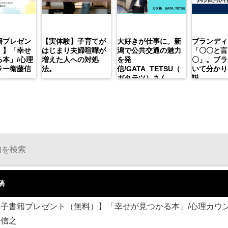
籍プレゼン
【実体験】子育てが
大好きが仕事に。新
ブランディ
）】「幸せ
はじまり夫婦喧嘩が
潟で公共交通の魅力
「〇〇と言
本」/心理
増えた人への対処
を発
〇」。ブラ
ラー衛藤信
法。
信/GATA_TETSU（
いて分かり
ガタテツ）さん
説。
稿
電子書籍プレゼント（無料）】「幸せが見つかる本」/心理カウ
藤信之