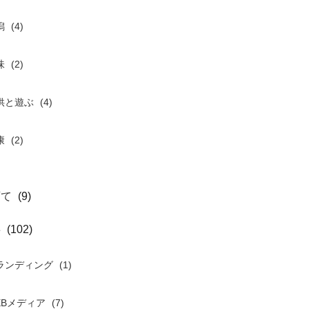
潟
(4)
味
(2)
供と遊ぶ
(4)
康
(2)
育て
(9)
事
(102)
ランディング
(1)
EBメディア
(7)