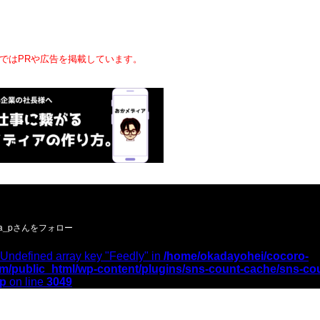
ではPRや広告を掲載しています。
ーお願いします／
 Undefined array key "Feedly" in
/home/okadayohei/cocoro-
m/public_html/wp-content/plugins/sns-count-cache/sns-co
hp
on line
3049