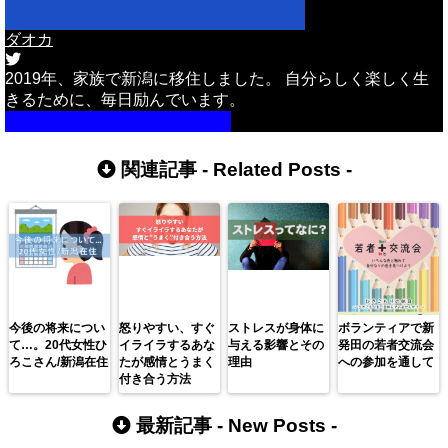
ダオカ
2019年、家族で新潟に移住しました。 自分らしく楽しく生
きるために、毎日励んでいます。
詳しいプロフィールはこちら
関連記事 -
Related Posts
-
今後の将来につい
怒りやすい、すぐ
ストレスが身体に
ボランティアで新
て…。20代女性ひ
イライラするあな
与える影響とその
発田の若者交流会
ろこさん/新潟在住
たが感情とうまく
理由
への参加を通して
付き合う方法
最新記事 -
New Posts
-