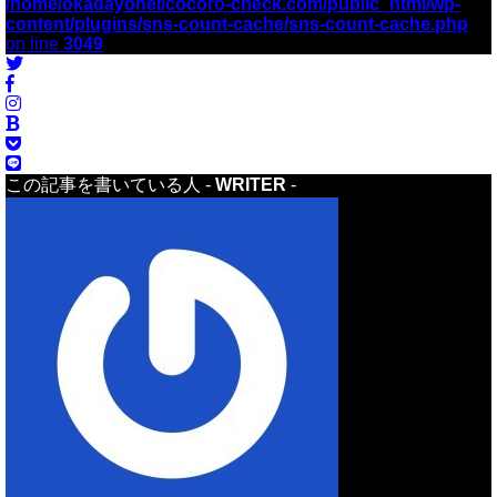
/home/okadayohei/cocoro-check.com/public_html/wp-
content/plugins/sns-count-cache/sns-count-cache.php
on line
3049
この記事を書いている人 -
WRITER
-