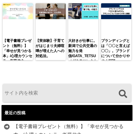
【電子書籍プレゼ
【実体験】子育て
大好きが仕事に。
ブランディングと
ント（無料）】
がはじまり夫婦喧
新潟で公共交通の
は「〇〇と言えば
「幸せが見つかる
嘩が増えた人への
魅力を発
〇〇」。ブランド
本」/心理カウンセ
対処法。
信/GATA_TETSU
について分かりや
ラー衛藤信之
（ガタテツ）さん
すく解説。
最近の投稿
【電子書籍プレゼント（無料）】「幸せが見つかる