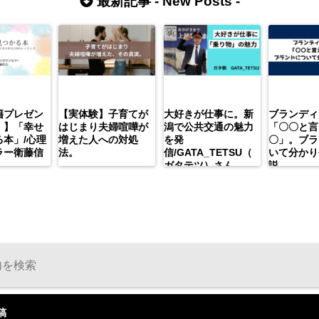
最新記事 -
New Posts
-
籍プレゼン
【実体験】子育てが
大好きが仕事に。新
ブランディ
）】「幸せ
はじまり夫婦喧嘩が
潟で公共交通の魅力
「〇〇と言
本」/心理
増えた人への対処
を発
〇」。ブラ
ラー衛藤信
法。
信/GATA_TETSU（
いて分かり
ガタテツ）さん
説。
稿