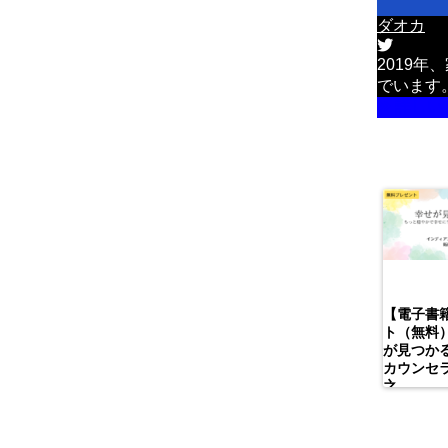
ダオカ
2019
でいます
詳しい
【電子書
ト（無料
が見つかる
カウンセ
之