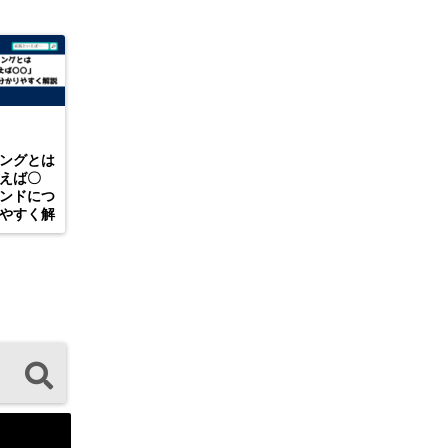
ングとは
えば〇
ンドにつ
やすく解