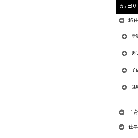
カテゴリ
移
新
趣
子
健
子
仕