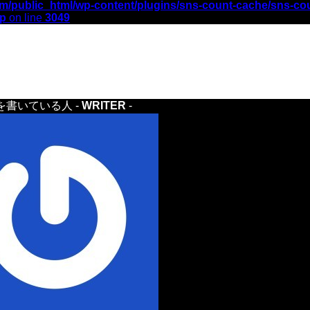
m/public_html/wp-content/plugins/sns-count-cache/sns-co
hp
on line
3049
を書いている人 -
WRITER
-