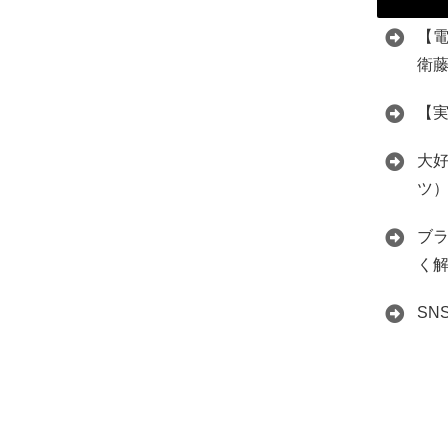
【
衛
【
大好
ツ
ブ
く
S