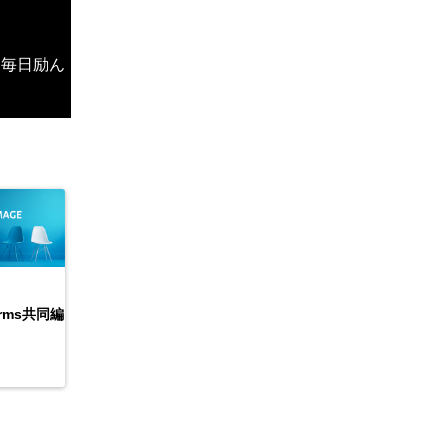
、毎日励ん
forms共同編