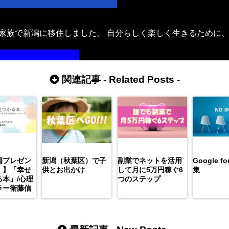
年、家族で新潟に移住しました。 自分らしく楽しく生きるために
。
プロフィールはこちら
関連記事 -
Related Posts
-
籍プレゼン
新潟（秋葉区）で子
副業でネットを活用
Google 
）】「幸せ
供とお出かけ
して月に5万円稼ぐ6
集
本」/心理
つのステップ
ラー衛藤信