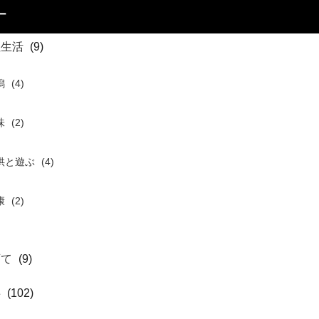
ー
住生活
(9)
潟
(4)
味
(2)
供と遊ぶ
(4)
康
(2)
育て
(9)
事
(102)