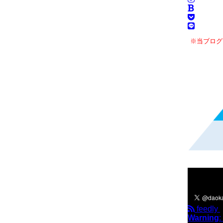
※当ブログ
＼フォロ
feedly
Warning
: