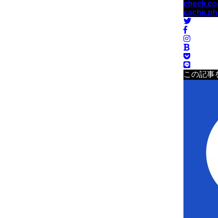
check.co
cache.p
この記事