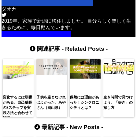
ダオカ
2019年、家族で新潟に移住しました。 自分らしく楽しく生
きるために、毎日励んでいます。
詳しいプロフィールはこちら
関連記事 -
Related Posts
-
変化するには順番
子供を産まなけれ
偶然には理由があ
空き時間で見つけ
がある。自己成長
ばよかった。あや
った！シンクロニ
よう。「好き」の
の8ステップを実
さん（岡山県）
シティとは？
探し方
践方法と合わせて
解説！
最新記事 -
New Posts
-