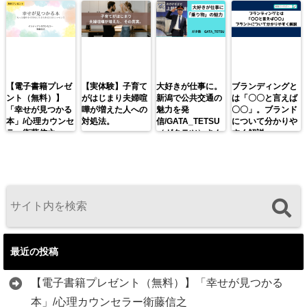
【電子書籍プレゼ
【実体験】子育て
大好きが仕事に。
ブランディングと
ント（無料）】
がはじまり夫婦喧
新潟で公共交通の
は「〇〇と言えば
「幸せが見つかる
嘩が増えた人への
魅力を発
〇〇」。ブランド
本」/心理カウンセ
対処法。
信/GATA_TETSU
について分かりや
ラー衛藤信之
（ガタテツ）さん
すく解説。
最近の投稿
【電子書籍プレゼント（無料）】「幸せが見つかる
本」/心理カウンセラー衛藤信之