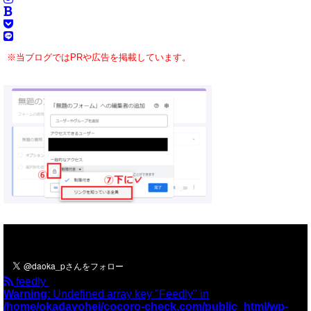
※当ブログではPRや広告を掲載しています。
＼フォローお願いします／
feedly
Warning
: Undefined array key "Feedly" in
/home/okadayohei/cocoro-check.com/public_html/wp-