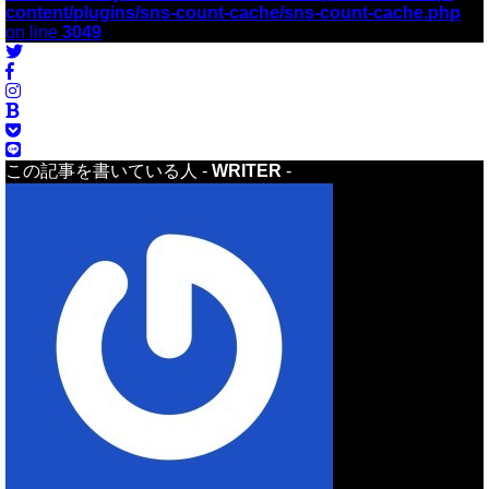
content/plugins/sns-count-cache/sns-count-cache.php
on line
3049
この記事を書いている人 -
WRITER
-