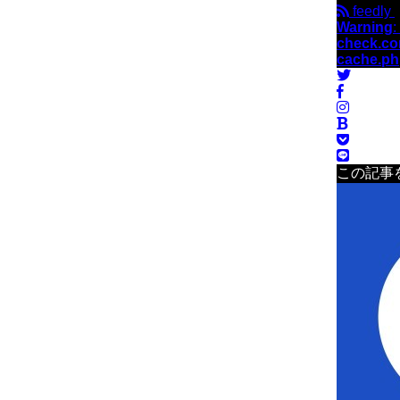
feedly
Warning
:
check.co
cache.p
この記事