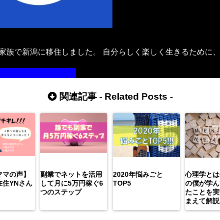
年、家族で新潟に移住しました。 自分らしく楽しく生きるために
。
プロフィールはこちら
関連記事 -
Related Posts
-
ママの声】
副業でネットを活用
2020年悩みごと
心理学とは
在住YNさん
して月に5万円稼ぐ6
TOP5
の僕が学ん
つのステップ
たことを実
まえて解説