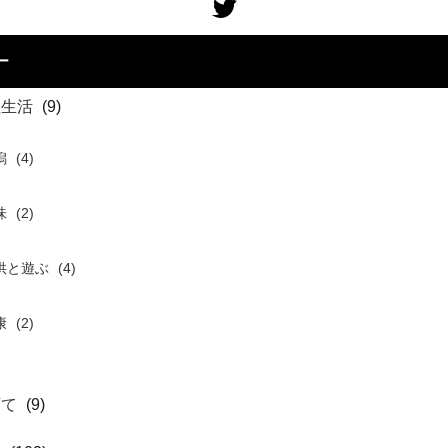
ー
住生活
(9)
潟
(4)
味
(2)
供と遊ぶ
(4)
康
(2)
育て
(9)