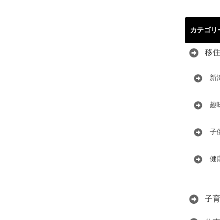
カテゴリ
移
新
趣
子
健
子