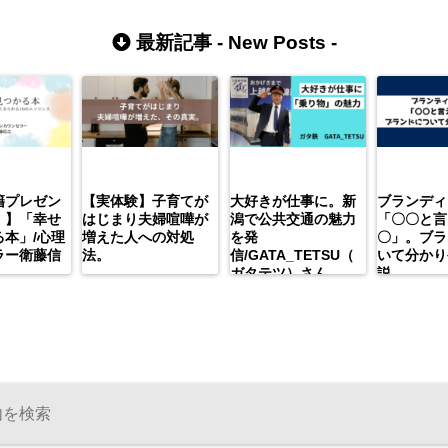
最新記事 -
New Posts
-
籍プレゼン
【実体験】子育てが
大好きが仕事に。新
ブランディ
）】「幸せ
はじまり夫婦喧嘩が
潟で公共交通の魅力
「〇〇と言
本」/心理
増えた人への対処
を発
〇」。ブラ
ラー衛藤信
法。
信/GATA_TETSU（
いて分かり
ガタテツ）さん
説。