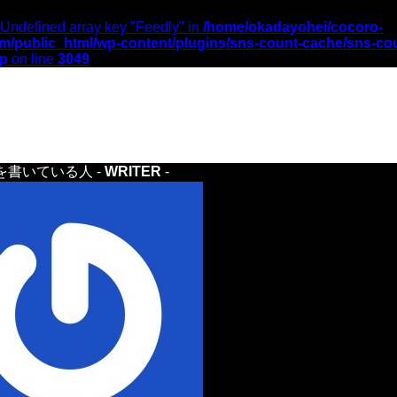
 Undefined array key "Feedly" in
/home/okadayohei/cocoro-
m/public_html/wp-content/plugins/sns-count-cache/sns-co
hp
on line
3049
を書いている人 -
WRITER
-