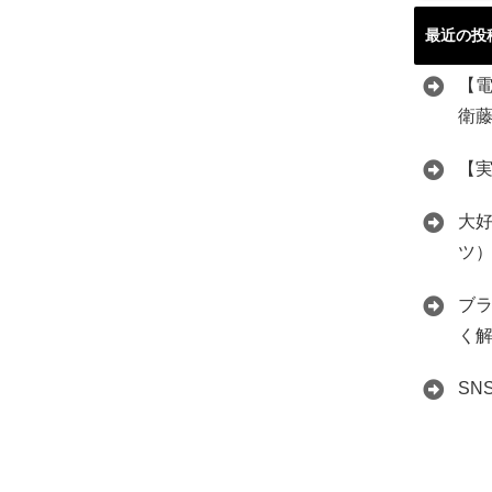
最近の投
【
衛
【
大好
ツ
ブ
く
S