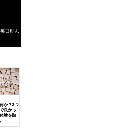
、毎日励ん
何か？3つ
で良かっ
体験を踏
。