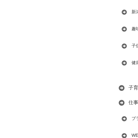
新
趣
子
健
子
仕
ブ
W