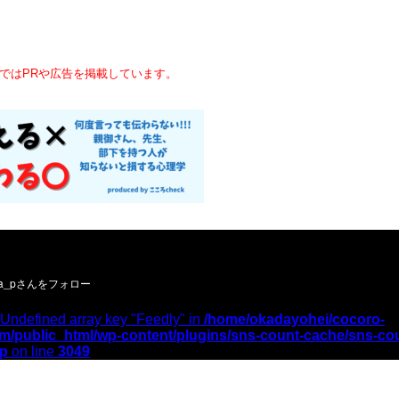
ではPRや広告を掲載しています。
ーお願いします／
 Undefined array key "Feedly" in
/home/okadayohei/cocoro-
m/public_html/wp-content/plugins/sns-count-cache/sns-co
hp
on line
3049