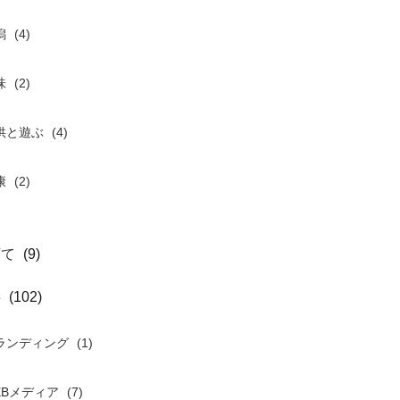
潟
(4)
味
(2)
供と遊ぶ
(4)
康
(2)
育て
(9)
事
(102)
ランディング
(1)
EBメディア
(7)