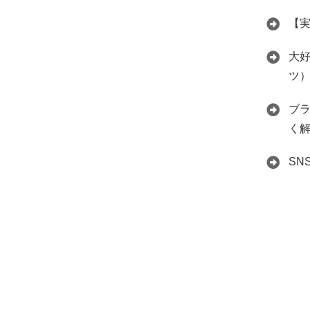
【
大好
ツ
ブ
く
S