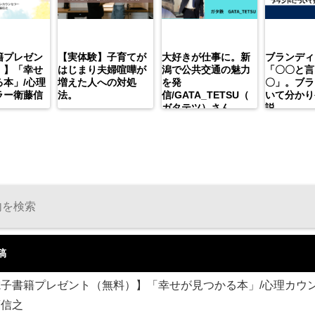
籍プレゼン
【実体験】子育てが
大好きが仕事に。新
ブランディ
）】「幸せ
はじまり夫婦喧嘩が
潟で公共交通の魅力
「〇〇と言
本」/心理
増えた人への対処
を発
〇」。ブラ
ラー衛藤信
法。
信/GATA_TETSU（
いて分かり
ガタテツ）さん
説。
稿
電子書籍プレゼント（無料）】「幸せが見つかる本」/心理カウ
藤信之