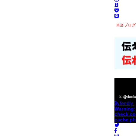
※当ブログ
＼フォロ
feedly
Warning
:
check.co
cache.p