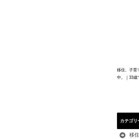
移住、子育
中。｜33
カテゴリ
移