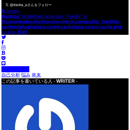
feedly
Warning
: Undefined array key "Feedly" in
/home/okadayohei/cocoro-check.com/public_html/wp-
content/plugins/sns-count-cache/sns-count-cache.php
on line
3049
インタビュー
自己分析
悩み
将来
この記事を書いている人 -
WRITER
-