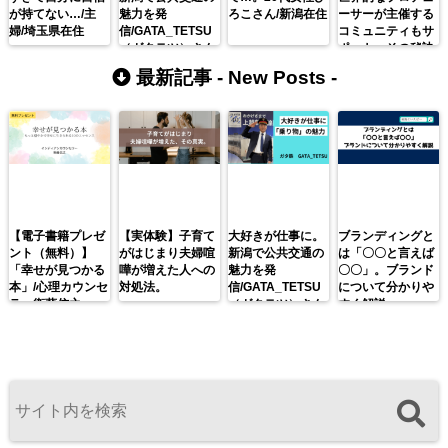
が持てない…/主
魅力を発
ろこさん/新潟在住
ーサーが主催する
婦/埼玉県在住
信/GATA_TETSU
コミュニティもサ
（ガタテツ）さん
ポート。その秘訣
は魅力を活かすこ
最新記事 -
New Posts
-
と。
【電子書籍プレゼ
【実体験】子育て
大好きが仕事に。
ブランディングと
ント（無料）】
がはじまり夫婦喧
新潟で公共交通の
は「〇〇と言えば
「幸せが見つかる
嘩が増えた人への
魅力を発
〇〇」。ブランド
本」/心理カウンセ
対処法。
信/GATA_TETSU
について分かりや
ラー衛藤信之
（ガタテツ）さん
すく解説。