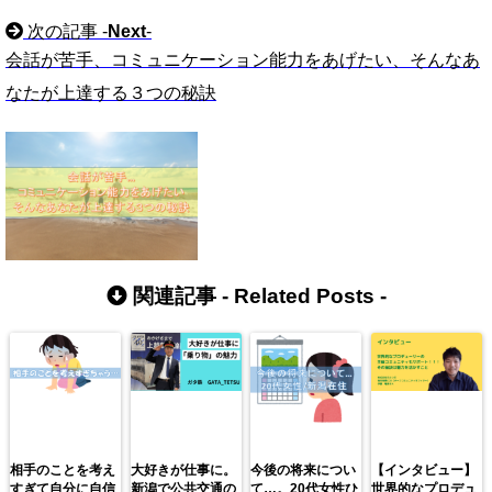
次の記事 -
Next
-
会話が苦手、コミュニケーション能力をあげたい、そんなあ
なたが上達する３つの秘訣
関連記事 -
Related Posts
-
相手のことを考え
大好きが仕事に。
今後の将来につい
【インタビュー】
すぎて自分に自信
新潟で公共交通の
て…。20代女性ひ
世界的なプロデュ