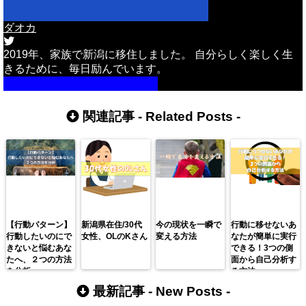
ダオカ
2019年、家族で新潟に移住しました。 自分らしく楽しく生
きるために、毎日励んでいます。
詳しいプロフィールはこちら
関連記事 -
Related Posts
-
【行動パターン】
新潟県在住/30代
今の現状を一瞬で
行動に移せないあ
行動したいのにで
女性、OLのKさん
変える方法
なたが簡単に実行
きないと悩むあな
できる！3つの側
たへ、２つの方法
面から自己分析す
を分析。
る方法
最新記事 -
New Posts
-