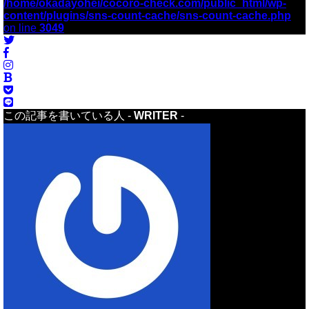
/home/okadayohei/cocoro-check.com/public_html/wp-
content/plugins/sns-count-cache/sns-count-cache.php
on line
3049
この記事を書いている人 -
WRITER
-