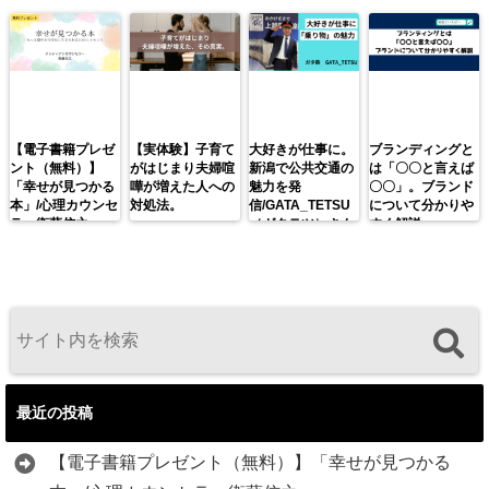
【電子書籍プレゼ
【実体験】子育て
大好きが仕事に。
ブランディングと
ント（無料）】
がはじまり夫婦喧
新潟で公共交通の
は「〇〇と言えば
「幸せが見つかる
嘩が増えた人への
魅力を発
〇〇」。ブランド
本」/心理カウンセ
対処法。
信/GATA_TETSU
について分かりや
ラー衛藤信之
（ガタテツ）さん
すく解説。
最近の投稿
【電子書籍プレゼント（無料）】「幸せが見つかる