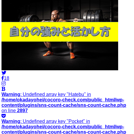
18
Warning
: Undefined array key "Hatebu" in
/home/okadayohei/cocoro-check.com/public_html/wp-
content/plugins/sns-count-cache/sns-count-cache.php
on line
2897
Warning
: Undefined array key "Pocket" in
/home/okadayohei/cocoro-check.com/public_html/wp-
content/plugins/sns-count-cache/sns-count-cache.php