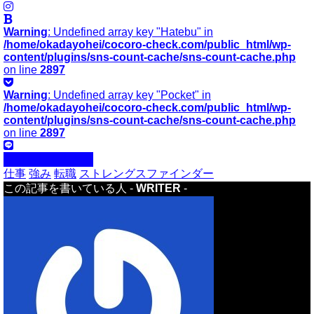
Warning
: Undefined array key "Hatebu" in
/home/okadayohei/cocoro-check.com/public_html/wp-
content/plugins/sns-count-cache/sns-count-cache.php
on line
2897
Warning
: Undefined array key "Pocket" in
/home/okadayohei/cocoro-check.com/public_html/wp-
content/plugins/sns-count-cache/sns-count-cache.php
on line
2897
自分らしく生きる
仕事
強み
転職
ストレングスファインダー
この記事を書いている人 -
WRITER
-