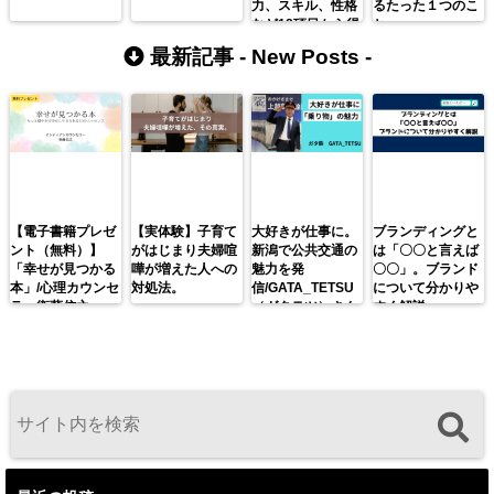
力、スキル、性格
るたった１つのこ
など18項目から得
と
られる価値
最新記事 -
New Posts
-
【電子書籍プレゼ
【実体験】子育て
大好きが仕事に。
ブランディングと
ント（無料）】
がはじまり夫婦喧
新潟で公共交通の
は「〇〇と言えば
「幸せが見つかる
嘩が増えた人への
魅力を発
〇〇」。ブランド
本」/心理カウンセ
対処法。
信/GATA_TETSU
について分かりや
ラー衛藤信之
（ガタテツ）さん
すく解説。