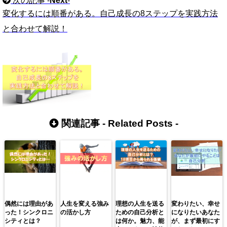
次の記事 -
Next
-
変化するには順番がある。自己成長の8ステップを実践方法
と合わせて解説！
関連記事 -
Related Posts
-
偶然には理由があ
人生を変える強み
理想の人生を送る
変わりたい、幸せ
った！シンクロニ
の活かし方
ための自己分析と
になりたいあなた
シティとは？
は何か。魅力、能
が、まず最初にす