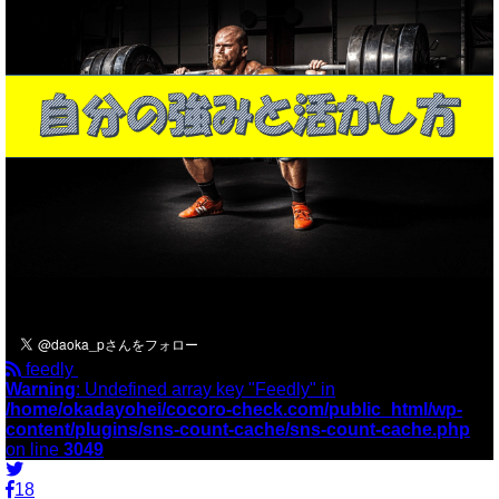
＼フォローお願いします／
feedly
Warning
: Undefined array key "Feedly" in
/home/okadayohei/cocoro-check.com/public_html/wp-
content/plugins/sns-count-cache/sns-count-cache.php
on line
3049
18