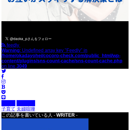
＼フォローお願いします／
feedly
Warning
: Undefined array key "Feedly" in
/home/okadayohei/cocoro-check.com/public_html/wp-
content/plugins/sns-count-cache/sns-count-cache.php
on line
3049
子育て
人間関係
子育て
夫婦喧嘩
この記事を書いている人 -
WRITER
-