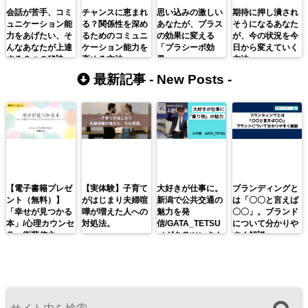
会話が苦手、コミ
チャンスに恵まれ
思い込みの激しい
期待に押し潰され
ュニケーション能
る？関係性を深め
あなたが、プラス
そうになるあなた
力をあげたい、そ
るためのコミュニ
の効果に変える
が、今の状況を今
んなあなたが上達
ケーション能力を
「プラシーボ効
日から変えていく
する３つの秘訣
高める方法
果」
方法
最新記事 -
New Posts
-
【電子書籍プレゼ
【実体験】子育て
大好きが仕事に。
ブランディングと
ント（無料）】
がはじまり夫婦喧
新潟で公共交通の
は「〇〇と言えば
「幸せが見つかる
嘩が増えた人への
魅力を発
〇〇」。ブランド
本」/心理カウンセ
対処法。
信/GATA_TETSU
について分かりや
ラー衛藤信之
（ガタテツ）さん
すく解説。