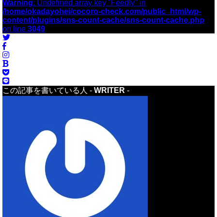
Warning
: Undefined array key "Feedly" in
/home/okadayohei/cocoro-check.com/public_html/wp-
content/plugins/sns-count-cache/sns-count-cache.php
on line
3049
この記事を書いている人 -
WRITER
-