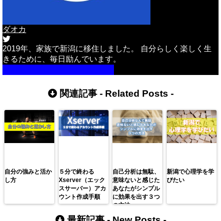
ダオカ
2019年、家族で新潟に移住しました。 自分らしく楽しく生
きるために、毎日励んでいます。
詳しいプロフィールはこちら
関連記事 -
Related Posts
-
自分の強みと活か
５分で終わる
自己分析は無駄、
新潟で心理学を学
し方
Xserver（エック
意味ないと感じた
びたい
スサーバー）アカ
あなたがシンプル
ウント作成手順
に効果を出す３つ
の方法
最新記事 -
New Posts
-