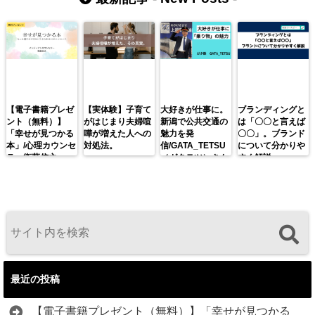
【電子書籍プレゼ
【実体験】子育て
大好きが仕事に。
ブランディングと
ント（無料）】
がはじまり夫婦喧
新潟で公共交通の
は「〇〇と言えば
「幸せが見つかる
嘩が増えた人への
魅力を発
〇〇」。ブランド
本」/心理カウンセ
対処法。
信/GATA_TETSU
について分かりや
ラー衛藤信之
（ガタテツ）さん
すく解説。
最近の投稿
【電子書籍プレゼント（無料）】「幸せが見つかる