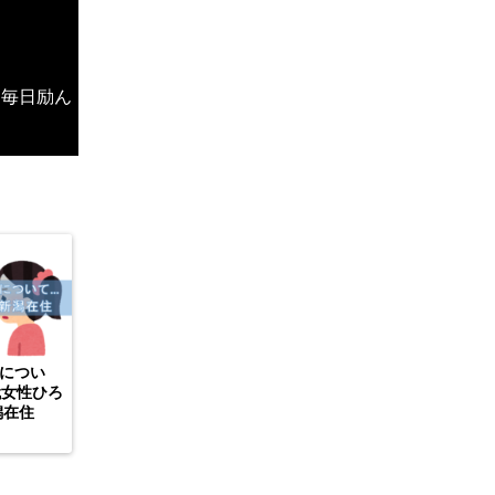
、毎日励ん
につい
代女性ひろ
潟在住