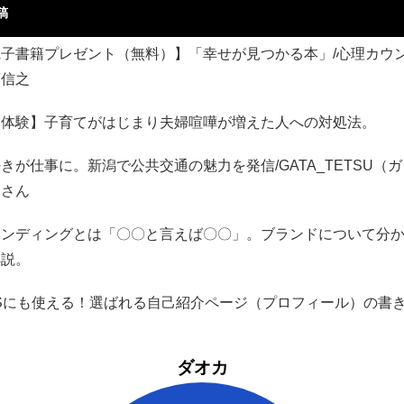
稿
電子書籍プレゼント（無料）】「幸せが見つかる本」/心理カウ
藤信之
実体験】子育てがはじまり夫婦喧嘩が増えた人への対処法。
きが仕事に。新潟で公共交通の魅力を発信/GATA_TETSU（
）さん
ランディングとは「〇〇と言えば〇〇」。ブランドについて分
解説。
NSにも使える！選ばれる自己紹介ページ（プロフィール）の書
ダオカ