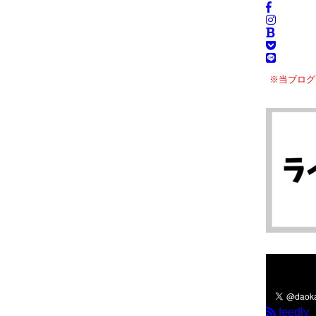
※当ブログ
＼フォロ
feedly