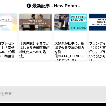
最新記事 -
New Posts
-
籍プレゼン
【実体験】子育てが
大好きが仕事に。新
ブランディ
）】「幸せ
はじまり夫婦喧嘩が
潟で公共交通の魅力
「〇〇と言
本」/心理
増えた人への対処
を発
〇」。ブラ
ラー衛藤信
法。
信/GATA_TETSU（
いて分かり
ガタテツ）さん
説。