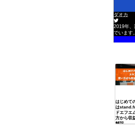
ダオカ
2019
でいます
詳しい
はじめて
はstand
ドエフエ
方から収
解説。