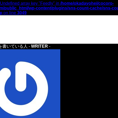
 Undefined array key "Feedly" in
/home/okadayohei/cocoro-
m/public_html/wp-content/plugins/sns-count-cache/sns-co
hp
on line
3049
を書いている人 -
WRITER
-