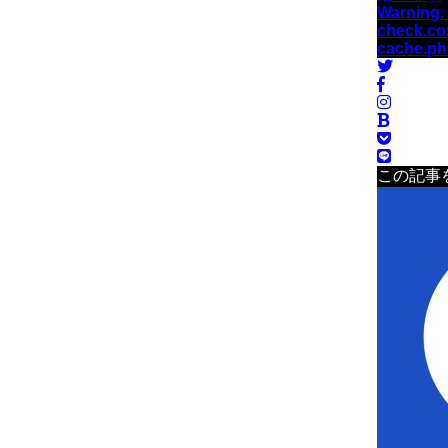
Warning
:
check.co
cache.p
この記事