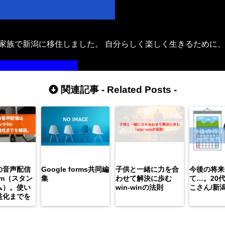
年、家族で新潟に移住しました。 自分らしく楽しく生きるために
。
プロフィールはこちら
関連記事 -
Related Posts
-
の音声配信
Google forms共同編
子供と一緒に力を合
今後の将来
.fm（スタン
集
わせて解決に歩む
て…。20
ム）。使い
win-winの法則
こさん/新
益化までを