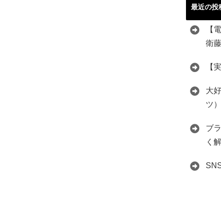
最近の投
【
衛
【
大好
ツ
ブ
く
S