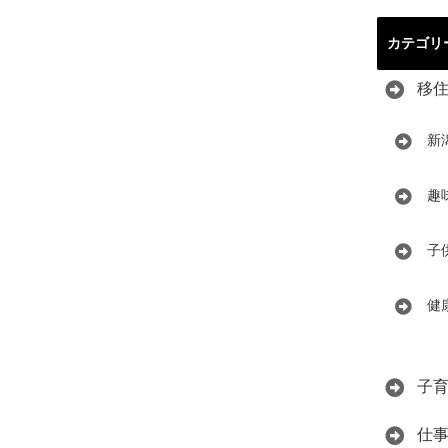
カテゴリ
移
新
趣
子
健
子
仕