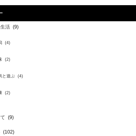
ー
住生活
(9)
潟
(4)
味
(2)
供と遊ぶ
(4)
康
(2)
育て
(9)
事
(102)