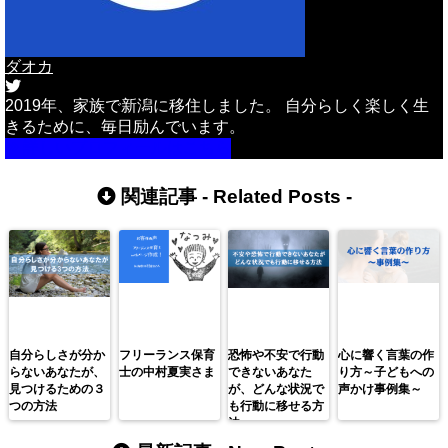
ダオカ
2019年、家族で新潟に移住しました。 自分らしく楽しく生
きるために、毎日励んでいます。
詳しいプロフィールはこちら
関連記事 -
Related Posts
-
自分らしさが分か
フリーランス保育
恐怖や不安で行動
心に響く言葉の作
らないあなたが、
士の中村夏実さま
できないあなた
り方～子どもへの
見つけるための３
が、どんな状況で
声かけ事例集～
つの方法
も行動に移せる方
法