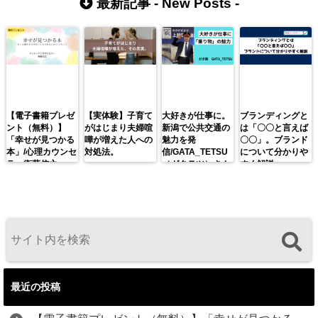
最新記事 -
New Posts
-
【電子書籍プレゼ
【実体験】子育て
大好きが仕事に。
ブランディングと
ント（無料）】
がはじまり夫婦喧
新潟で公共交通の
は「〇〇と言えば
「幸せが見つかる
嘩が増えた人への
魅力を発
〇〇」。ブランド
本」/心理カウンセ
対処法。
信/GATA_TETSU
について分かりや
ラー衛藤信之
（ガタテツ）さん
すく解説。
最近の投稿