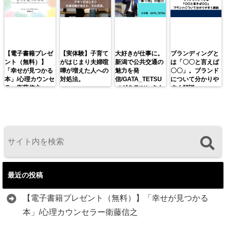
【電子書籍プレゼ
【実体験】子育て
大好きが仕事に。
ブランディングと
ント（無料）】
がはじまり夫婦喧
新潟で公共交通の
は「〇〇と言えば
「幸せが見つかる
嘩が増えた人への
魅力を発
〇〇」。ブランド
本」/心理カウンセ
対処法。
信/GATA_TETSU
について分かりや
ラー衛藤信之
（ガタテツ）さん
すく解説。
最近の投稿
【電子書籍プレゼント（無料）】「幸せが見つかる
本」/心理カウンセラー衛藤信之