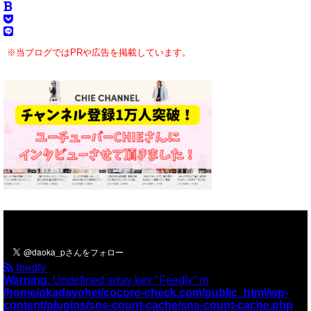
※当ブログではPRや広告を掲載しています。
＼フォローお願いします／
feedly
Warning
: Undefined array key "Feedly" in
/home/okadayohei/cocoro-check.com/public_html/wp-
content/plugins/sns-count-cache/sns-count-cache.php