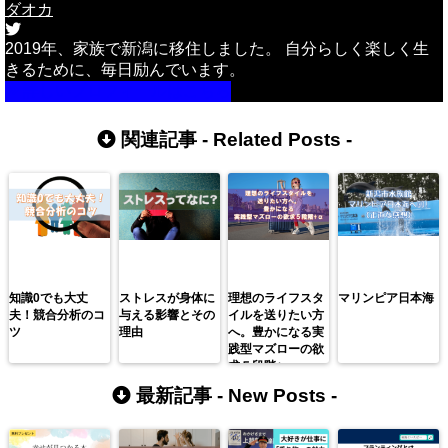
ダオカ
2019年、家族で新潟に移住しました。 自分らしく楽しく生
きるために、毎日励んでいます。
詳しいプロフィールはこちら
関連記事 -
Related Posts
-
知識0でも大丈
ストレスが身体に
理想のライフスタ
マリンピア日本海
夫！競合分析のコ
与える影響とその
イルを送りたい方
ツ
理由
へ。豊かになる実
践型マズローの欲
求５段階+α
最新記事 -
New Posts
-