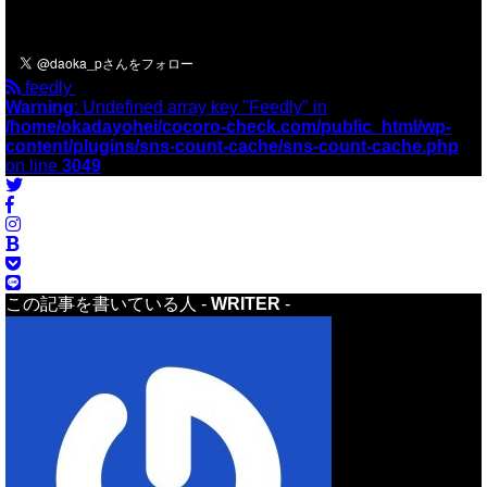
＼フォローお願いします／
feedly
Warning
: Undefined array key "Feedly" in
/home/okadayohei/cocoro-check.com/public_html/wp-
content/plugins/sns-count-cache/sns-count-cache.php
on line
3049
この記事を書いている人 -
WRITER
-