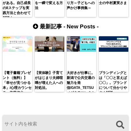
がある。自己成長
を一瞬で変える方
り方～子どもへの
士の中村夏実さま
の8ステップを実
法
声かけ事例集～
践方法と合わせて
解説！
最新記事 -
New Posts
-
【電子書籍プレゼ
【実体験】子育て
大好きが仕事に。
ブランディングと
ント（無料）】
がはじまり夫婦喧
新潟で公共交通の
は「〇〇と言えば
「幸せが見つかる
嘩が増えた人への
魅力を発
〇〇」。ブランド
本」/心理カウンセ
対処法。
信/GATA_TETSU
について分かりや
ラー衛藤信之
（ガタテツ）さん
すく解説。