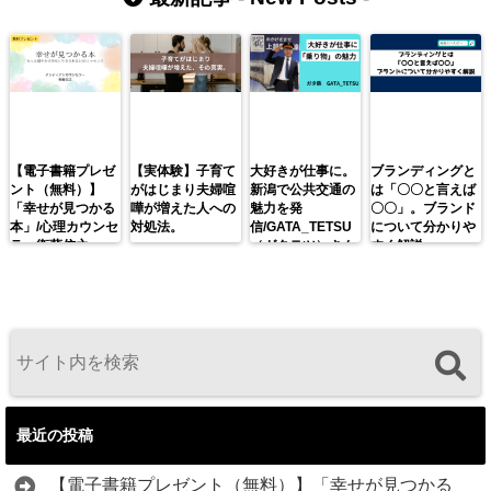
ずこ
【電子書籍プレゼ
【実体験】子育て
大好きが仕事に。
ブランディングと
ント（無料）】
がはじまり夫婦喧
新潟で公共交通の
は「〇〇と言えば
「幸せが見つかる
嘩が増えた人への
魅力を発
〇〇」。ブランド
本」/心理カウンセ
対処法。
信/GATA_TETSU
について分かりや
ラー衛藤信之
（ガタテツ）さん
すく解説。
最近の投稿
【電子書籍プレゼント（無料）】「幸せが見つかる