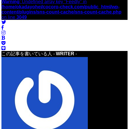
Warning
: Undefined array key "Feedly" in
/home/okadayohei/cocoro-check.com/public_html/wp-
content/plugins/sns-count-cache/sns-count-cache.php
on line
3049
この記事を書いている人 -
WRITER
-