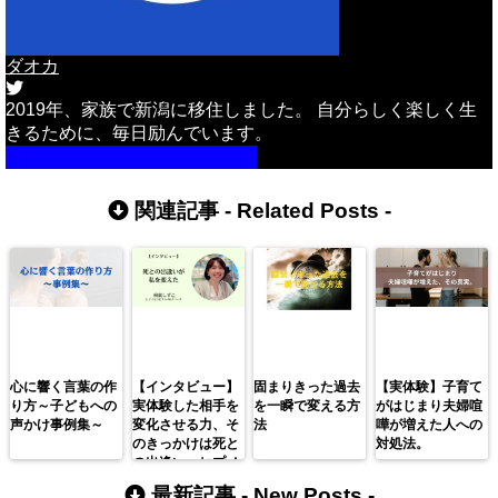
ダオカ
2019年、家族で新潟に移住しました。 自分らしく楽しく生
きるために、毎日励んでいます。
詳しいプロフィールはこちら
関連記事 -
Related Posts
-
心に響く言葉の作
【インタビュー】
固まりきった過去
【実体験】子育て
り方～子どもへの
実体験した相手を
を一瞬で変える方
がはじまり夫婦喧
声かけ事例集～
変化させる力、そ
法
嘩が増えた人への
のきっかけは死と
対処法。
の出逢い。ヒプノ
セラピスト桐島し
最新記事 -
New Posts
-