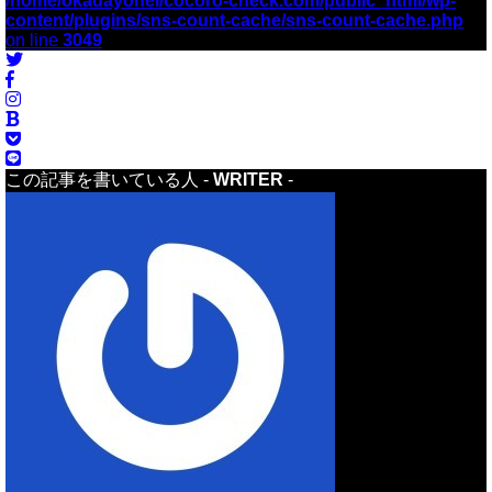
/home/okadayohei/cocoro-check.com/public_html/wp-
content/plugins/sns-count-cache/sns-count-cache.php
on line
3049
この記事を書いている人 -
WRITER
-