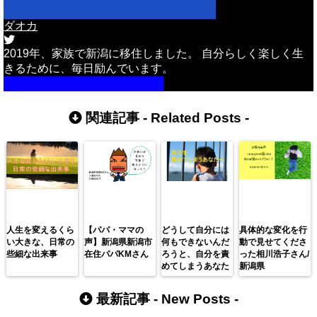
ダオカ
2019年、家族で新潟に移住しました。 自分らしく楽しく生
きるために、毎日励んでいます。
詳しいプロフィールはこちら
関連記事 -
Related Posts
-
人生を変えるくら
【パパ・ママの
どうして自分には
具体的な変化を行
い大きな、日常の
声】新潟県新潟市
何もできないんだ
動で見せてくださ
些細な出来事
在住パパKMさん
ろうと、自分を責
った相川浩子さん/
めてしまうあなた
新潟県
へ
最新記事 -
New Posts
-