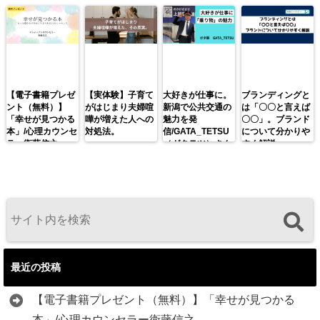
【電子書籍プレゼ
【実体験】子育て
大好きが仕事に。
ブランディングと
ント（無料）】
がはじまり夫婦喧
新潟で公共交通の
は「〇〇と言えば
「幸せが見つかる
嘩が増えた人への
魅力を発
〇〇」。ブランド
本」/心理カウンセ
対処法。
信/GATA_TETSU
について分かりや
ラー衛藤信之
（ガタテツ）さん
すく解説。
最近の投稿
【電子書籍プレゼント（無料）】「幸せが見つかる
本」/心理カウンセラー衛藤信之