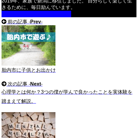
2019年、家族で新潟に移住しました。 自分らしく楽しく生
きるために、毎日励んでいます。
詳しいプロフィールはこちら
前の記事 -
Prev
-
胎内市に子供とお出かけ
次の記事 -
Next
-
心理学とは何か？3つの僕が学んで良かったことを実体験を
踏まえて解説。