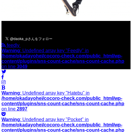
＼フォローお願いします／
feedly
Warning
: Undefined array key "Feedly" in
/home/okadayohei/cocoro-check.com/public_html/wp-
content/plugins/sns-count-cache/sns-count-cache.php
on line
3049
Warning
: Undefined array key "Hatebu" in
/home/okadayohei/cocoro-check.com/public_html/wp-
content/plugins/sns-count-cache/sns-count-cache.php
on line
2897
Warning
: Undefined array key "Pocket" in
/home/okadayohei/cocoro-check.com/public_html/wp-
content/plugins/sns-count-cache/sns-count-cache.php