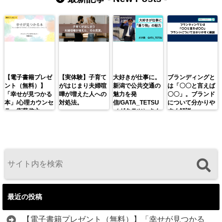
【電子書籍プレゼ
【実体験】子育て
大好きが仕事に。
ブランディングと
ント（無料）】
がはじまり夫婦喧
新潟で公共交通の
は「〇〇と言えば
「幸せが見つかる
嘩が増えた人への
魅力を発
〇〇」。ブランド
本」/心理カウンセ
対処法。
信/GATA_TETSU
について分かりや
ラー衛藤信之
（ガタテツ）さん
すく解説。
最近の投稿
【電子書籍プレゼント（無料）】「幸せが見つかる