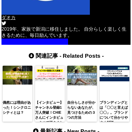
ダオカ
2019年、家族で新潟に移住しました。 自分らしく楽しく生
きるために、毎日励んでいます。
詳しいプロフィールはこちら
関連記事 -
Related Posts
-
偶然には理由があ
【インタビュー】
自分らしさが分か
ブランディングと
った！シンクロニ
チャンネル登録1
らないあなたが、
は「〇〇と言えば
シティとは？
万人突破！CHIE
見つけるための３
〇〇」。ブランド
さんにインタビュ
つの方法
について分かりや
ーさせて頂きまし
すく解説。
た。
最新記事 -
New Posts
-