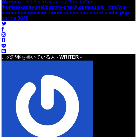
Warning
: Undefined array key "Feedly" in
/home/okadayohei/cocoro-check.com/public_html/wp-
content/plugins/sns-count-cache/sns-count-cache.php
on line
3049
この記事を書いている人 -
WRITER
-