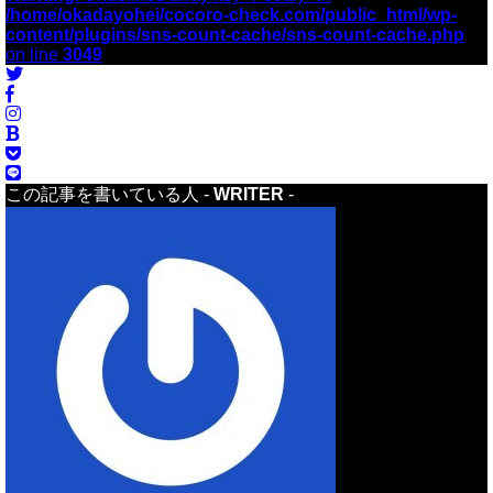
/home/okadayohei/cocoro-check.com/public_html/wp-
content/plugins/sns-count-cache/sns-count-cache.php
on line
3049
この記事を書いている人 -
WRITER
-