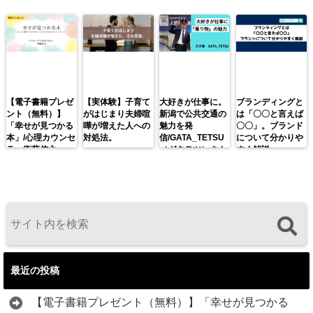
【電子書籍プレゼ
【実体験】子育て
大好きが仕事に。
ブランディングと
ント（無料）】
がはじまり夫婦喧
新潟で公共交通の
は「〇〇と言えば
「幸せが見つかる
嘩が増えた人への
魅力を発
〇〇」。ブランド
本」/心理カウンセ
対処法。
信/GATA_TETSU
について分かりや
ラー衛藤信之
（ガタテツ）さん
すく解説。
最近の投稿
【電子書籍プレゼント（無料）】「幸せが見つかる