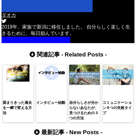
ダオカ
2019年、家族で新潟に移住しました。 自分らしく楽しく生
きるために、毎日励んでいます。
詳しいプロフィールはこちら
関連記事 -
Related Posts
-
固まりきった過去
インタビュー始動
自分らしさが分か
コミュニケーショ
を一瞬で変える方
らないあなたが、
ン６つの失敗タイ
法
見つけるための３
プ
つの方法
最新記事 -
New Posts
-