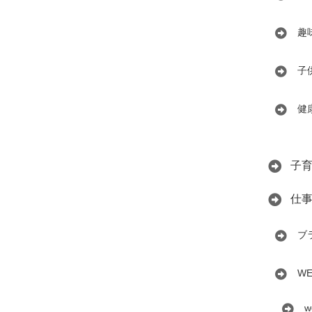
趣
子
健
子
仕
ブ
W
w