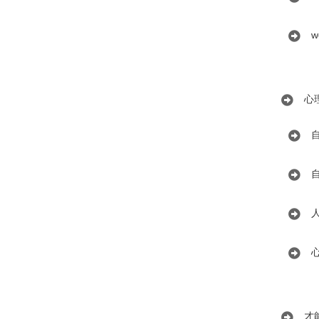
w
心
才