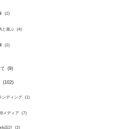
味
(2)
供と遊ぶ
(4)
康
(2)
育て
(9)
事
(102)
ランディング
(1)
EBメディア
(7)
eb設計
(2)