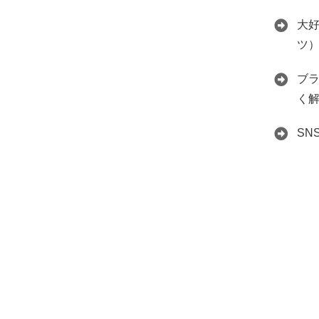
大好
ツ
ブ
く
S