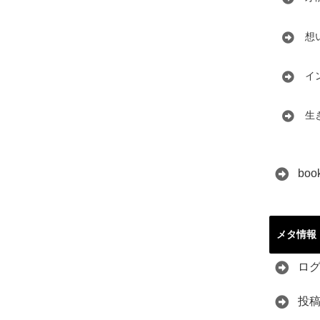
想
イ
生
boo
メタ情報
ロ
投