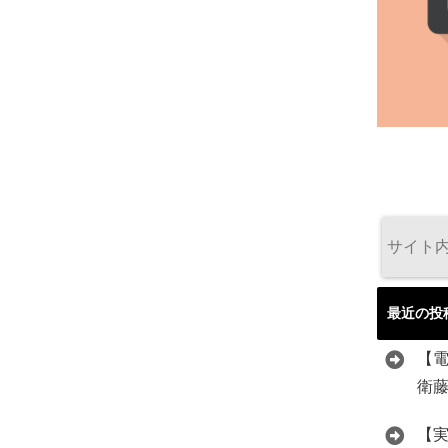
最近の投
【
衛
【