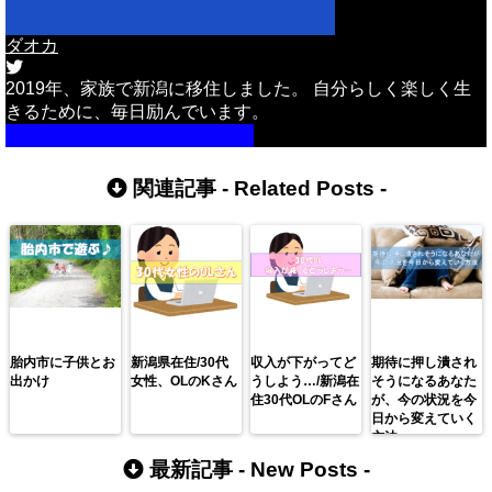
ダオカ
2019年、家族で新潟に移住しました。 自分らしく楽しく生
きるために、毎日励んでいます。
詳しいプロフィールはこちら
関連記事 -
Related Posts
-
胎内市に子供とお
新潟県在住/30代
収入が下がってど
期待に押し潰され
出かけ
女性、OLのKさん
うしよう…/新潟在
そうになるあなた
住30代OLのFさん
が、今の状況を今
日から変えていく
方法
最新記事 -
New Posts
-