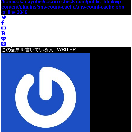
/home/okadayohei/cocoro-check.com/public_html/wp-
content/plugins/sns-count-cache/sns-count-cache.php
on line
3049
この記事を書いている人 -
WRITER
-