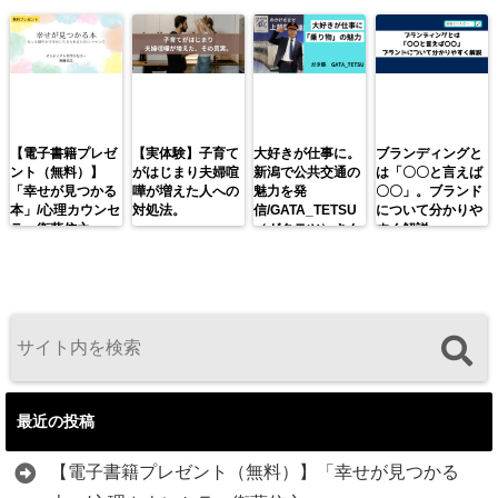
【電子書籍プレゼ
【実体験】子育て
大好きが仕事に。
ブランディングと
ント（無料）】
がはじまり夫婦喧
新潟で公共交通の
は「〇〇と言えば
「幸せが見つかる
嘩が増えた人への
魅力を発
〇〇」。ブランド
本」/心理カウンセ
対処法。
信/GATA_TETSU
について分かりや
ラー衛藤信之
（ガタテツ）さん
すく解説。
最近の投稿
【電子書籍プレゼント（無料）】「幸せが見つかる