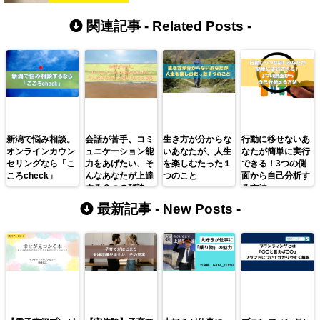
関連記事 -
Related Posts
-
新潟で悩み相談。
会話が苦手、コミ
生き方が分からな
行動に移せないあ
オンラインカウン
ュニケーション能
いあなたが、人生
なたが簡単に実行
セリングなら「こ
力をあげたい、そ
を楽しむたった１
できる！3つの側
ころcheck」
んなあなたが上達
つのこと
面から自己分析す
する３つの秘訣
る方法
最新記事 -
New Posts
-