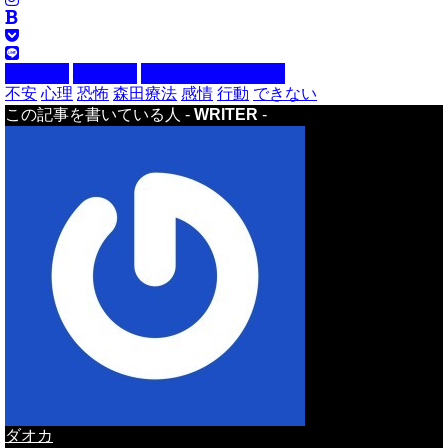
人間関係
心理効果
生きがい・やりがい
不安
心理
恐怖
森田療法
感情
行動
できない
この記事を書いている人 -
WRITER
-
ダオカ