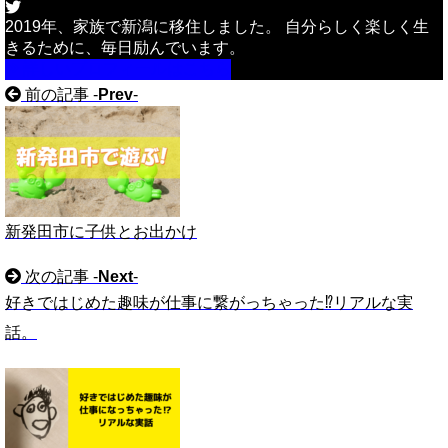
2019年、家族で新潟に移住しました。 自分らしく楽しく生
きるために、毎日励んでいます。
詳しいプロフィールはこちら
前の記事 -
Prev
-
新発田市に子供とお出かけ
次の記事 -
Next
-
好きではじめた趣味が仕事に繋がっちゃった⁉︎リアルな実
話。