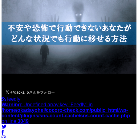
＼フォローお願いします／
feedly
Warning
: Undefined array key "Feedly" in
/home/okadayohei/cocoro-check.com/public_html/wp-
content/plugins/sns-count-cache/sns-count-cache.php
on line
3049