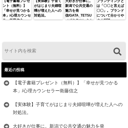
【電子書籍プレゼ
【実体験】子育て
大好きが仕事に。
ブランディングと
ント（無料）】
がはじまり夫婦喧
新潟で公共交通の
は「〇〇と言えば
「幸せが見つかる
嘩が増えた人への
魅力を発
〇〇」。ブランド
本」/心理カウンセ
対処法。
信/GATA_TETSU
について分かりや
ラー衛藤信之
（ガタテツ）さん
すく解説。
最近の投稿
【電子書籍プレゼント（無料）】「幸せが見つかる
本」/心理カウンセラー衛藤信之
【実体験】子育てがはじまり夫婦喧嘩が増えた人への
対処法。
大好きが仕事に。新潟で公共交通の魅力を発