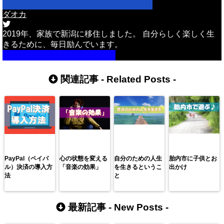
ダオカ
2019年、家族で新潟に移住しました。 自分らしく楽しく生
きるために、毎日励んでいます。
詳しいプロフィールはこちら
関連記事 -
Related Posts
-
PayPal（ペイパ
心の状態を変える
自分のための人生
胎内市に子供とお
ル）決済の導入方
「音楽の効果」
を生きるというこ
出かけ
法
と
最新記事 -
New Posts
-