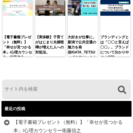
【電子書籍プレゼ
【実体験】子育て
大好きが仕事に。
ブランディングと
ント（無料）】
がはじまり夫婦喧
新潟で公共交通の
は「〇〇と言えば
「幸せが見つかる
嘩が増えた人への
魅力を発
〇〇」。ブランド
本」/心理カウンセ
対処法。
信/GATA_TETSU
について分かりや
ラー衛藤信之
（ガタテツ）さん
すく解説。
最近の投稿
【電子書籍プレゼント（無料）】「幸せが見つかる
本」/心理カウンセラー衛藤信之