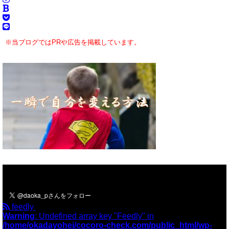
※当ブログではPRや広告を掲載しています。
＼フォローお願いします／
feedly
Warning
: Undefined array key "Feedly" in
/home/okadayohei/cocoro-check.com/public_html/wp-