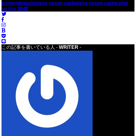
content/plugins/sns-count-cache/sns-count-cache.php
on line
3049
この記事を書いている人 -
WRITER
-