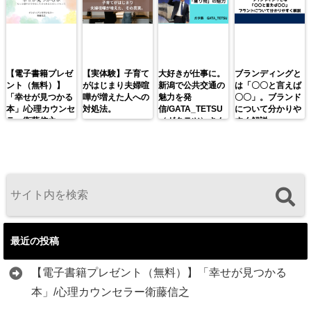
【電子書籍プレゼ
【実体験】子育て
大好きが仕事に。
ブランディングと
ント（無料）】
がはじまり夫婦喧
新潟で公共交通の
は「〇〇と言えば
「幸せが見つかる
嘩が増えた人への
魅力を発
〇〇」。ブランド
本」/心理カウンセ
対処法。
信/GATA_TETSU
について分かりや
ラー衛藤信之
（ガタテツ）さん
すく解説。
最近の投稿
【電子書籍プレゼント（無料）】「幸せが見つかる
本」/心理カウンセラー衛藤信之