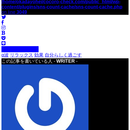
/home/okadayohei/cocoro-check.com/public_html/wp-
content/plugins/sns-count-cache/sns-count-cache.php
on line
3049
自分らしく生きる
α波
リラックス
効果
自分らしく過ごす
この記事を書いている人 -
WRITER
-