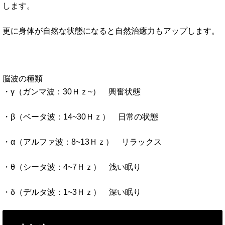
します。
更に身体が自然な状態になると自然治癒力もアップします。
脳波の種類
・γ（ガンマ波：30Ｈｚ~） 興奮状態
・β（ベータ波：14~30Ｈｚ） 日常の状態
・α（アルファ波：8~13Ｈｚ） リラックス
・θ（シータ波：4~7Ｈｚ） 浅い眠り
・δ（デルタ波：1~3Ｈｚ） 深い眠り