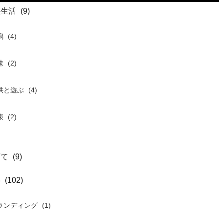
住生活
(9)
潟
(4)
味
(2)
供と遊ぶ
(4)
康
(2)
育て
(9)
事
(102)
ランディング
(1)