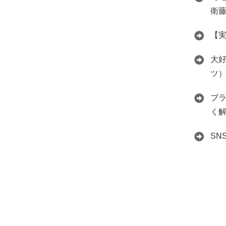
衛
【
大好
ツ
ブ
く
S