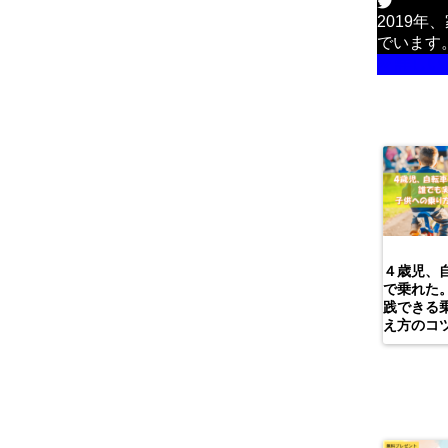
2019
でいます
詳しい
４歳児、
で乗れた
践できる
え方のコ