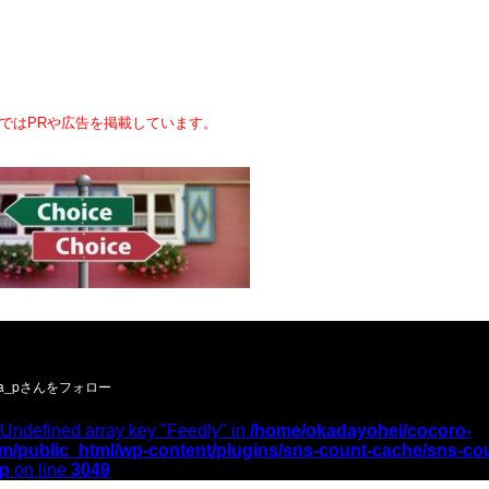
ではPRや広告を掲載しています。
ーお願いします／
 Undefined array key "Feedly" in
/home/okadayohei/cocoro-
m/public_html/wp-content/plugins/sns-count-cache/sns-co
hp
on line
3049