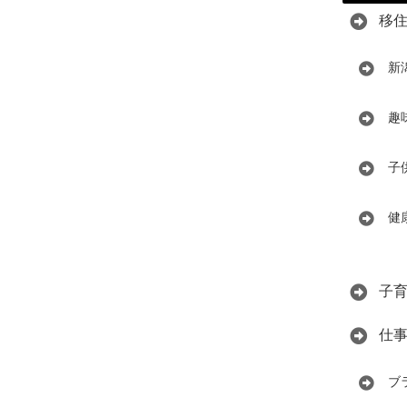
移
新
趣
子
健
子
仕
ブ