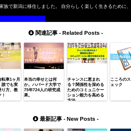
年、家族で新潟に移住しました。 自分らしく楽しく生きるために
。
プロフィールはこちら
関連記事 -
Related Posts
-
自転車1ヶ月
本当の幸せとは何
チャンスに恵まれ
こころのス
。誰でも実
か。ハバード大学で
る？関係性を深める
ェック
乗り方、教
75年724人の研究成
ためのコミュニケー
ツ！
果。
ション能力を高める
方法
最新記事 -
New Posts
-