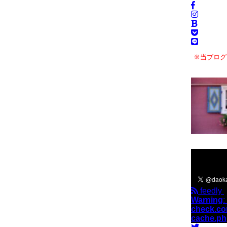
※当ブログ
＼フォロ
feedly
Warning
:
check.co
cache.p