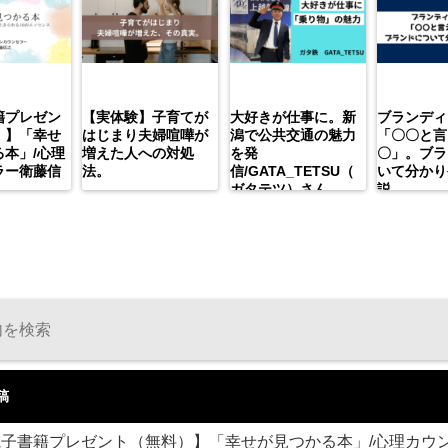
籍プレゼン
【実体験】子育てが
大好きが仕事に。新
ブランディ
）】「幸せ
はじまり夫婦喧嘩が
潟で公共交通の魅力
「〇〇と言
本」/心理
増えた人への対処
を発
〇」。ブラ
ラー衛藤信
法。
信/GATA_TETSU（
いて分かり
ガタテツ）さん
説。
稿
電子書籍プレゼント（無料）】「幸せが見つかる本」/心理カウ