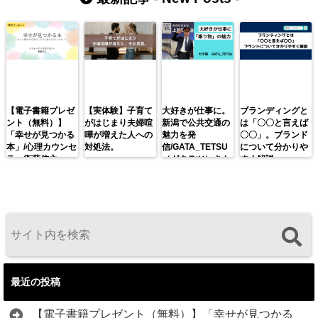
【電子書籍プレゼ
【実体験】子育て
大好きが仕事に。
ブランディングと
ント（無料）】
がはじまり夫婦喧
新潟で公共交通の
は「〇〇と言えば
「幸せが見つかる
嘩が増えた人への
魅力を発
〇〇」。ブランド
本」/心理カウンセ
対処法。
信/GATA_TETSU
について分かりや
ラー衛藤信之
（ガタテツ）さん
すく解説。
最近の投稿
【電子書籍プレゼント（無料）】「幸せが見つかる