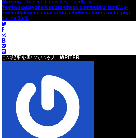
Warning
: Undefined array key "Feedly" in
/home/okadayohei/cocoro-check.com/public_html/wp-
content/plugins/sns-count-cache/sns-count-cache.php
on line
3049
この記事を書いている人 -
WRITER
-