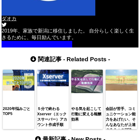
ダオカ
2019年、家族で新潟に移住しました。 自分らしく楽しく生
きるために、毎日励んでいます。
詳しいプロフィールはこちら
関連記事 -
Related Posts
-
2020年悩みごと
５分で終わる
やる気を起こして
会話が苦手、コミ
TOP5
Xserver（エック
行動に変える報酬
ュニケーション能
スサーバー）アカ
効果
力をあげたい、そ
ウント作成手順
んなあなたが上達
する３つの秘訣
最新記事 -
New Posts
-