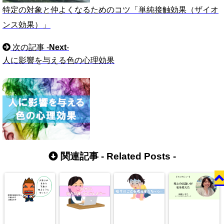
特定の対象と仲よくなるためのコツ「単純接触効果（ザイオ
ンス効果）」
次の記事 -
Next
-
人に影響を与える色の心理効果
関連記事 -
Related Posts
-