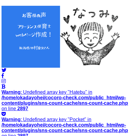
Warning
: Undefined array key "Hatebu" in
/home/okadayohei/cocoro-check.com/public_html/wp-
content/plugins/sns-count-cache/sns-count-cache.php
on line
2897
Warning
: Undefined array key "Pocket" in
/home/okadayohei/cocoro-check.com/public_html/wp-
content/plugins/sns-count-cache/sns-count-cache.php
on line
2897