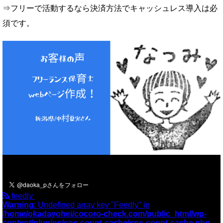
⇒フリーで活動するなら決済方法でキャッシュレス導入は必
須です。
＼フォローお願いします／
feedly
Warning
: Undefined array key "Feedly" in
/home/okadayohei/cocoro-check.com/public_html/wp-
content/plugins/sns-count-cache/sns-count-cache.php