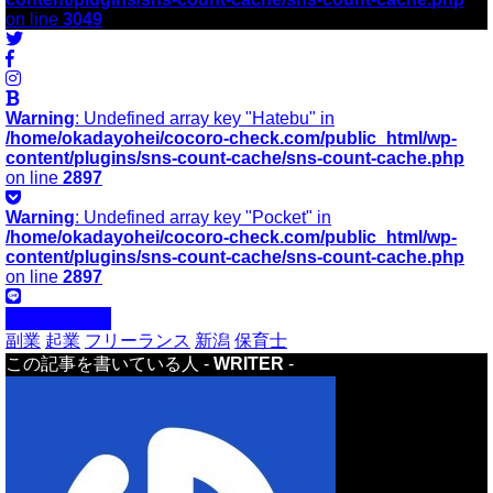
on line
3049
Warning
: Undefined array key "Hatebu" in
/home/okadayohei/cocoro-check.com/public_html/wp-
content/plugins/sns-count-cache/sns-count-cache.php
on line
2897
Warning
: Undefined array key "Pocket" in
/home/okadayohei/cocoro-check.com/public_html/wp-
content/plugins/sns-count-cache/sns-count-cache.php
on line
2897
インタビュー
副業
起業
フリーランス
新潟
保育士
この記事を書いている人 -
WRITER
-