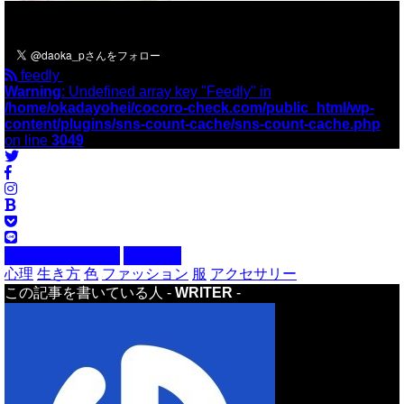
＼フォローお願いします／
feedly
Warning
: Undefined array key "Feedly" in
/home/okadayohei/cocoro-check.com/public_html/wp-
content/plugins/sns-count-cache/sns-count-cache.php
on line
3049
自分らしく生きる
人間関係
心理
生き方
色
ファッション
服
アクセサリー
この記事を書いている人 -
WRITER
-