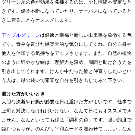
グリーン系の色が効果を発揮するのは、少し情緒不安定なと
きです。優柔不断になっていたり、ナーバスになっていると
きに着ることをオススメします。
アップルグリーン
は健康と幸福と新しい出来事を象徴する色
です。青みを帯びた緑楽天的な気分にしてくれ、自分自身や
他人を信頼する気持ちをアップさせます。また、自然の植物
のように鮮やかな緑は、理解力を深め、周囲と助け合う力を
引き出してくれます。けんか中だった彼と仲直りしたいとい
う人は、緑の装いで素直な自分を引き出してみて下さい。
避けた方がいいとき
大胆な決断や行動が必要な日は避けた方がよいです。仕事で
上司と対決しなければいけない、なんて日にもオススメでき
ません。なんといっても緑は「調和の色」です。強い態度で
臨むつもりが、のんびり平和ムードを漂わせてしまい…なん