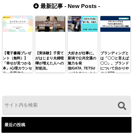
最新記事 -
New Posts
-
【電子書籍プレゼ
【実体験】子育て
大好きが仕事に。
ブランディングと
ント（無料）】
がはじまり夫婦喧
新潟で公共交通の
は「〇〇と言えば
「幸せが見つかる
嘩が増えた人への
魅力を発
〇〇」。ブランド
本」/心理カウンセ
対処法。
信/GATA_TETSU
について分かりや
ラー衛藤信之
（ガタテツ）さん
すく解説。
最近の投稿