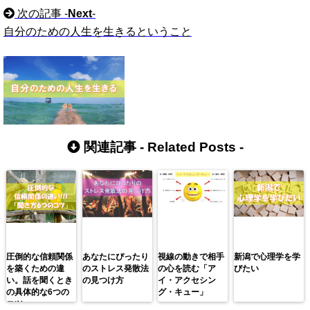
次の記事 -
Next
-
自分のための人生を生きるということ
関連記事 -
Related Posts
-
圧倒的な信頼関係
あなたにぴったり
視線の動きで相手
新潟で心理学を学
を築くための違
のストレス発散法
の心を読む「ア
びたい
い。話を聞くとき
の見つけ方
イ・アクセシン
の具体的な6つの
グ・キュー」
コツ。