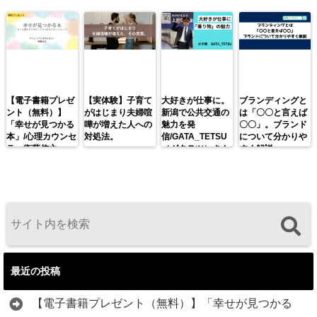
【電子書籍プレゼ
【実体験】子育て
大好きが仕事に。
ブランディングと
ント（無料）】
がはじまり夫婦喧
新潟で公共交通の
は「〇〇と言えば
「幸せが見つかる
嘩が増えた人への
魅力を発
〇〇」。ブランド
本」/心理カウンセ
対処法。
信/GATA_TETSU
について分かりや
ラー衛藤信之
（ガタテツ）さん
すく解説。
最近の投稿
【電子書籍プレゼント（無料）】「幸せが見つかる