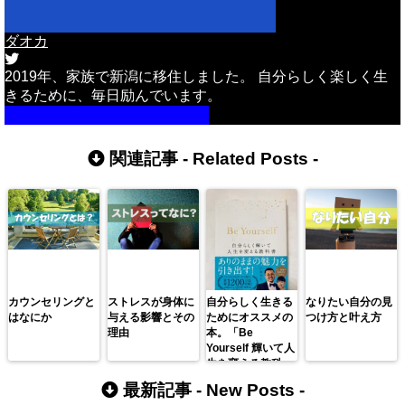
ダオカ
2019年、家族で新潟に移住しました。 自分らしく楽しく生
きるために、毎日励んでいます。
詳しいプロフィールはこちら
関連記事 -
Related Posts
-
カウンセリングと
ストレスが身体に
自分らしく生きる
なりたい自分の見
はなにか
与える影響とその
ためにオススメの
つけ方と叶え方
理由
本。「Be
Yourself 輝いて人
生を変える教科
書」/川原卓巳さん
最新記事 -
New Posts
-