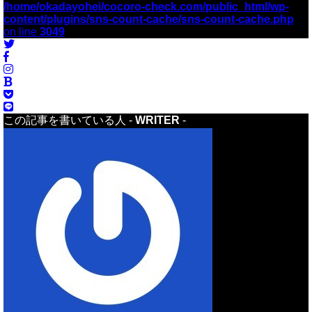
/home/okadayohei/cocoro-check.com/public_html/wp-
content/plugins/sns-count-cache/sns-count-cache.php
on line
3049
この記事を書いている人 -
WRITER
-