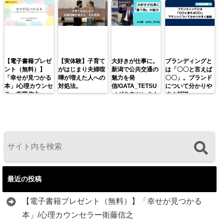
【電子書籍プレゼ
【実体験】子育て
大好きが仕事に。
ブランディングと
ント（無料）】
がはじまり夫婦喧
新潟で公共交通の
は「〇〇と言えば
「幸せが見つかる
嘩が増えた人への
魅力を発
〇〇」。ブランド
本」/心理カウンセ
対処法。
信/GATA_TETSU
について分かりや
ラー衛藤信之
（ガタテツ）さん
すく解説。
最近の投稿
【電子書籍プレゼント（無料）】「幸せが見つかる
本」/心理カウンセラー衛藤信之