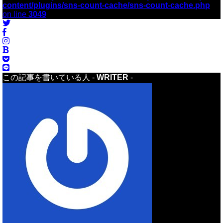
content/plugins/sns-count-cache/sns-count-cache.php
on line
3049
この記事を書いている人 -
WRITER
-