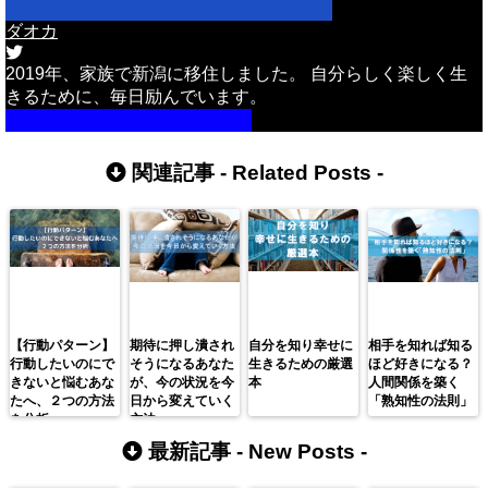
ダオカ
2019年、家族で新潟に移住しました。 自分らしく楽しく生
きるために、毎日励んでいます。
詳しいプロフィールはこちら
関連記事 -
Related Posts
-
【行動パターン】
期待に押し潰され
自分を知り幸せに
相手を知れば知る
行動したいのにで
そうになるあなた
生きるための厳選
ほど好きになる？
きないと悩むあな
が、今の状況を今
本
人間関係を築く
たへ、２つの方法
日から変えていく
「熟知性の法則」
を分析。
方法
最新記事 -
New Posts
-