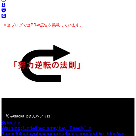
※当ブログではPRや広告を掲載しています。
＼フォローお願いします／
feedly
Warning
: Undefined array key "Feedly" in
/home/okadayohei/cocoro-check.com/public_html/wp-