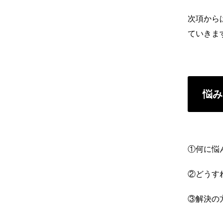
次項から
ていきま
悩み
①何に悩
②どうす
③解決の