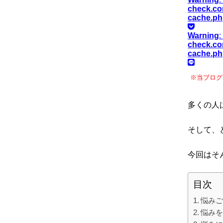
check.co
cache.p
Warning
:
check.co
cache.p
※当ブログ
多くの人
そして、
今回はそ
目次
悩みご
悩みを