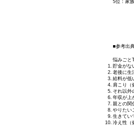
5位：家
■参考出
悩みごとT
貯金がな
老後に生
給料が低
肩こり（
それ以外
年収が上
親との関
やりたい
生きてい
冷え性（