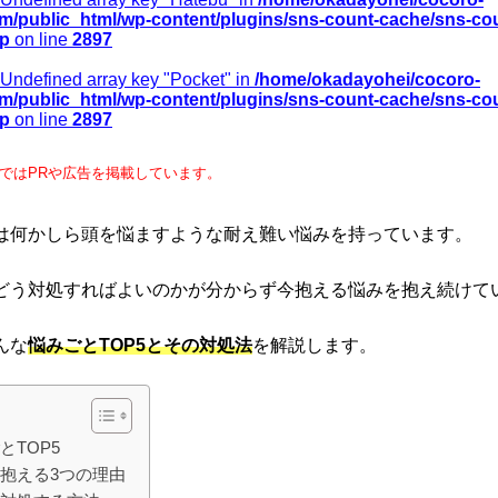
m/public_html/wp-content/plugins/sns-count-cache/sns-co
hp
on line
2897
 Undefined array key "Pocket" in
/home/okadayohei/cocoro-
m/public_html/wp-content/plugins/sns-count-cache/sns-co
hp
on line
2897
ではPRや広告を掲載しています。
は何かしら頭を悩ますような耐え難い悩みを持っています。
どう対処すればよいのかが分からず今抱える悩みを抱え続けて
んな
悩みごとTOP5とその対処法
を解説します。
とTOP5
抱える3つの理由