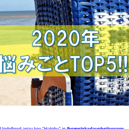
 Undefined array key "Hatebu" in
/home/okadayohei/cocoro-