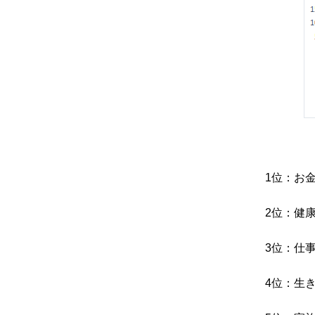
1位：お
2位：健
3位：仕
4位：生