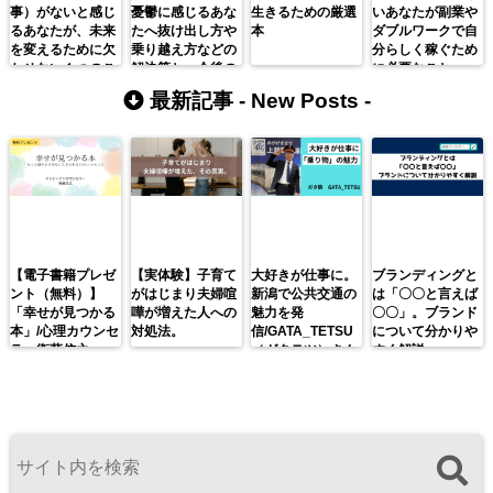
事）がないと感じ
憂鬱に感じるあな
生きるための厳選
いあなたが副業や
るあなたが、未来
たへ抜け出し方や
本
ダブルワークで自
を変えるために欠
乗り越え方などの
分らしく稼ぐため
かせない１つのこ
解決策と、今後の
に必要なこと
と。
ための予防策をご
最新記事 -
New Posts
-
紹介。
【電子書籍プレゼ
【実体験】子育て
大好きが仕事に。
ブランディングと
ント（無料）】
がはじまり夫婦喧
新潟で公共交通の
は「〇〇と言えば
「幸せが見つかる
嘩が増えた人への
魅力を発
〇〇」。ブランド
本」/心理カウンセ
対処法。
信/GATA_TETSU
について分かりや
ラー衛藤信之
（ガタテツ）さん
すく解説。