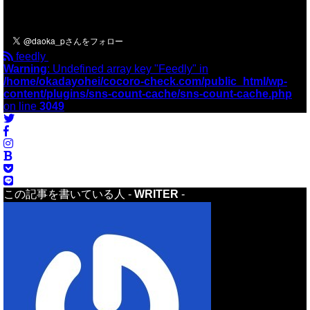
＼フォローお願いします／
feedly
Warning
: Undefined array key "Feedly" in
/home/okadayohei/cocoro-check.com/public_html/wp-
content/plugins/sns-count-cache/sns-count-cache.php
on line
3049
この記事を書いている人 -
WRITER
-