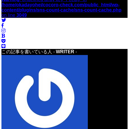
/home/okadayohei/cocoro-check.com/public_html/wp-
content/plugins/sns-count-cache/sns-count-cache.php
on line
3049
この記事を書いている人 -
WRITER
-