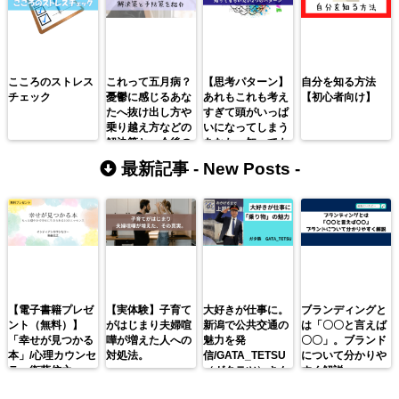
こころのストレス
これって五月病？
【思考パターン】
自分を知る方法
チェック
憂鬱に感じるあな
あれもこれも考え
【初心者向け】
たへ抜け出し方や
すぎて頭がいっぱ
乗り越え方などの
いになってしまう
解決策と、今後の
あなたへ知っても
ための予防策をご
らいたい、2つの
最新記事 -
New Posts
-
紹介。
思考パターン。
【電子書籍プレゼ
【実体験】子育て
大好きが仕事に。
ブランディングと
ント（無料）】
がはじまり夫婦喧
新潟で公共交通の
は「〇〇と言えば
「幸せが見つかる
嘩が増えた人への
魅力を発
〇〇」。ブランド
本」/心理カウンセ
対処法。
信/GATA_TETSU
について分かりや
ラー衛藤信之
（ガタテツ）さん
すく解説。