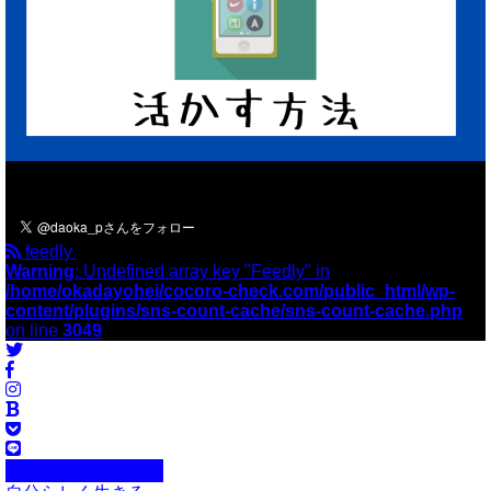
＼フォローお願いします／
feedly
Warning
: Undefined array key "Feedly" in
/home/okadayohei/cocoro-check.com/public_html/wp-
content/plugins/sns-count-cache/sns-count-cache.php
on line
3049
自己分析・自己理解