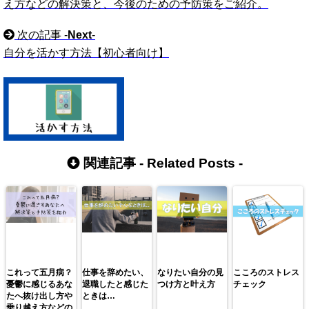
え方などの解決策と、今後のための予防策をご紹介。
次の記事 -
Next
-
自分を活かす方法【初心者向け】
関連記事 -
Related Posts
-
これって五月病？
仕事を辞めたい、
なりたい自分の見
こころのストレス
憂鬱に感じるあな
退職したと感じた
つけ方と叶え方
チェック
たへ抜け出し方や
ときは…
乗り越え方などの