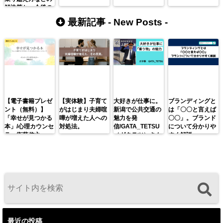
解決策と、今後の
ための予防策をご
最新記事 -
New Posts
-
紹介。
【電子書籍プレゼ
【実体験】子育て
大好きが仕事に。
ブランディングと
ント（無料）】
がはじまり夫婦喧
新潟で公共交通の
は「〇〇と言えば
「幸せが見つかる
嘩が増えた人への
魅力を発
〇〇」。ブランド
本」/心理カウンセ
対処法。
信/GATA_TETSU
について分かりや
ラー衛藤信之
（ガタテツ）さん
すく解説。
最近の投稿