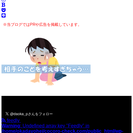
※当ブログではPRや広告を掲載しています。
＼フォローお願いします／
feedly
Warning
: Undefined array key "Feedly" in
/home/okadayohei/cocoro-check.com/public_html/wp-