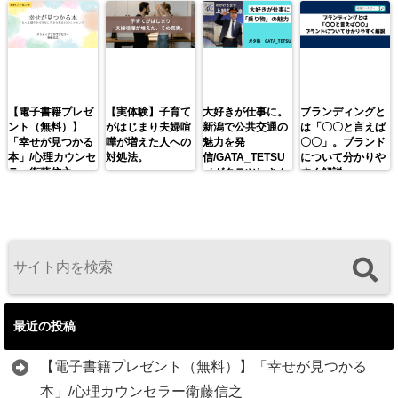
【電子書籍プレゼ
【実体験】子育て
大好きが仕事に。
ブランディングと
ント（無料）】
がはじまり夫婦喧
新潟で公共交通の
は「〇〇と言えば
「幸せが見つかる
嘩が増えた人への
魅力を発
〇〇」。ブランド
本」/心理カウンセ
対処法。
信/GATA_TETSU
について分かりや
ラー衛藤信之
（ガタテツ）さん
すく解説。
最近の投稿
【電子書籍プレゼント（無料）】「幸せが見つかる
本」/心理カウンセラー衛藤信之