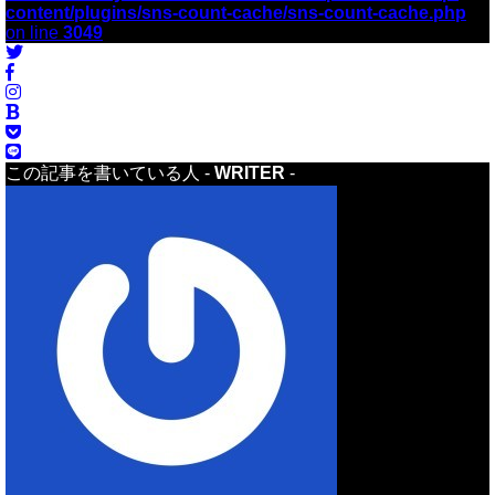
content/plugins/sns-count-cache/sns-count-cache.php
on line
3049
この記事を書いている人 -
WRITER
-