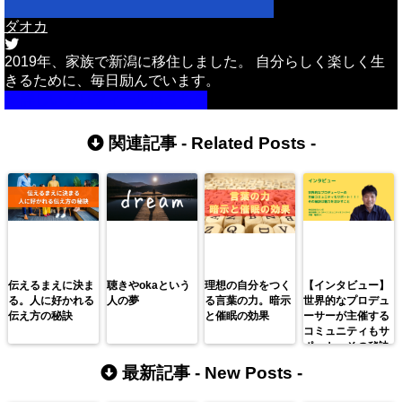
ダオカ
2019年、家族で新潟に移住しました。 自分らしく楽しく生
きるために、毎日励んでいます。
詳しいプロフィールはこちら
関連記事 -
Related Posts
-
伝えるまえに決ま
聴きやokaという
理想の自分をつく
【インタビュー】
る。人に好かれる
人の夢
る言葉の力。暗示
世界的なプロデュ
伝え方の秘訣
と催眠の効果
ーサーが主催する
コミュニティもサ
ポート。その秘訣
は魅力を活かすこ
最新記事 -
New Posts
-
と。