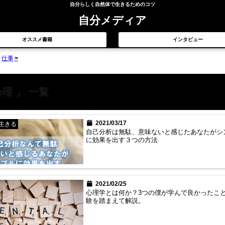
自分らしく自然体で生きるためのコツ
自分メディア
オススメ書籍
インタビュー
仕事
心理 」 一覧
2021/03/17
生きる
自己分析は無駄、意味ないと感じたあなたがシ
に効果を出す３つの方法
2021/02/25
心理学とは何か？3つの僕が学んで良かったこ
験を踏まえて解説。