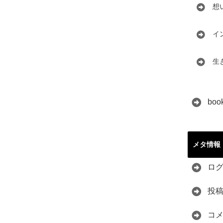
想
イ
生
boo
メタ情報
ロ
投
コ