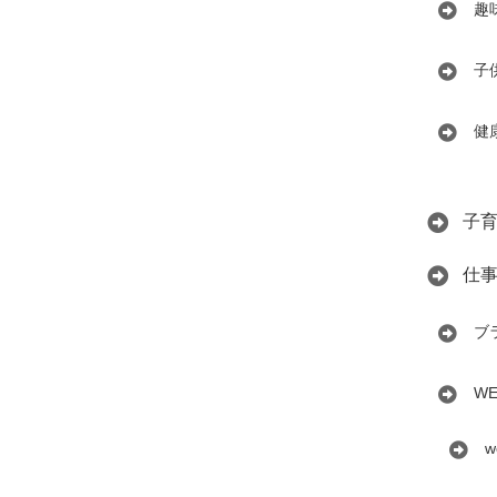
趣
子
健
子
仕
ブ
W
w