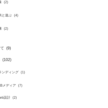
味
(2)
供と遊ぶ
(4)
康
(2)
育て
(9)
事
(102)
ランディング
(1)
EBメディア
(7)
eb設計
(2)