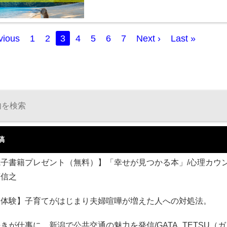
vious
1
2
3
4
5
6
7
Next ›
Last »
稿
電子書籍プレゼント（無料）】「幸せが見つかる本」/心理カウ
藤信之
実体験】子育てがはじまり夫婦喧嘩が増えた人への対処法。
きが仕事に。新潟で公共交通の魅力を発信/GATA_TETSU（