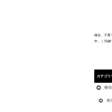
移住、子育
中。｜33
カテゴリ
移
新