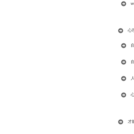
w
心
才