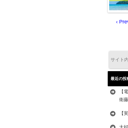
‹ Pre
最近の投
【
衛
【
大好