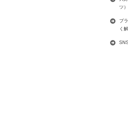
ツ
ブ
く
S